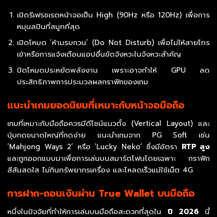
เปิดรีเฟรชเรตหน้าจอเป็น High (90Hz หรือ 120Hz) เพื่อการ
หมุนสปินที่สมูทที่สุด
เปิดโหมด ‘ห้ามรบกวน’ (Do Not Disturb) เพื่อไม่ให้สายโทร
เข้าหรือการแจ้งเตือนแอปอื่นขัดจังหวะในจังหวะสำคัญ
ปิดโหมดประหยัดพลังงาน เพราะอาจทำให้ GPU ลด
ประสิทธิภาพการประมวลผลกราฟิกของเกม
แนะนำเกมยอดนิยมที่เหมาะกับหน้าจอมือถือ
เกมที่เหมาะกับมือถือควรมีดีไซน์แนวตั้ง (Vertical Layout) และ
ปุ่มกดขนาดใหญ่ที่กดง่าย แนะนำเกมจาก PG Soft เช่น
‘Mahjong Ways 2’ หรือ ‘Lucky Neko’ ซึ่งมีอัตรา
RTP สูง
และถูกออกแบบมาเพื่อการเล่นบนสมาร์ตโฟนโดยเฉพาะ กราฟิก
สีสันสดใส ไม่กินทรัพยากรเครื่อง และโหลดเร็วแม้ใช้เน็ต 4G
การฝาก-ถอนเงินผ่าน True Wallet บนมือถือ
หนึ่งในปัจจัยที่ทำให้การเล่นบนมือถือสะดวกที่สุดใน
ปี 2026
นี้