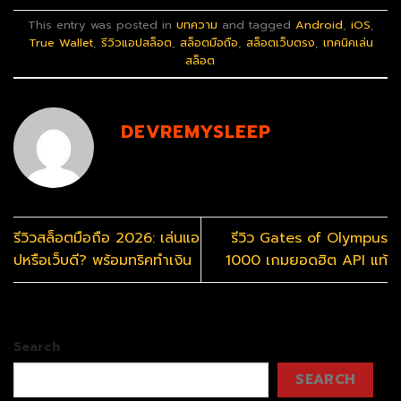
This entry was posted in
บทความ
and tagged
Android
,
iOS
,
True Wallet
,
รีวิวแอปสล็อต
,
สล็อตมือถือ
,
สล็อตเว็บตรง
,
เทคนิคเล่น
สล็อต
.
DEVREMYSLEEP
รีวิวสล็อตมือถือ 2026: เล่นแอ
รีวิว Gates of Olympus
ปหรือเว็บดี? พร้อมทริคทำเงิน
1000 เกมยอดฮิต API แท้
Search
SEARCH