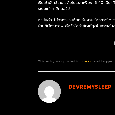
เงินเข้าบัญชีเกมเฉลี่ยในเวลาเพียง 5-10 วิ
ระบบเก่าๆ อีกต่อไป
สรุปแล้ว ไม่ว่าคุณจะเลือกเล่นผ่านช่องทางใด กา
บ้านที่มีคุณภาพ คือหัวใจสำคัญที่สุดในการเล
This entry was posted in
บทความ
and tagged
DEVREMYSLEEP