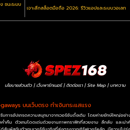
ูง ชนะระบบ
เจาะลึกสล็อตมือถือ 2026: รีวิวแอปและระบบวอเลท
นโยบายส่วนตัว
|
เว็บพาร์ทเนอร์
|
ติดต่อเรา
|
Site Map
|
บทความ
egaways บนเว็บตรง ทำเงินกระแสแรง
ด้รับการอัปเกรดความสนุกมาจากเวอร์ชันดั้งเดิม โดยค่ายยักษ์ใหญ่อ
ค่ำคืน ตัวเกมโดดเด่นด้วยงานภาพกราฟิกที่สวยงาม ลึกลับ และน่าค้น
ได้สัมผัสกับตัวเกมเวอร์ชันจริงที่ส่งตรงจากเซิร์ฟเวอร์หลัก มีความโ