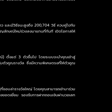
และมีวิธีชนะสูงถึง 200,704 วิธี ควบคู่ไปกับ
ัญลักษณ์ใหม่ร่วงลงมาแทนที่ทันที เปิดโอกาสให้
ณ์) ตั้งแต่ 3 ตัวขึ้นไป โดยระบบจะนำคุณเข้าสู่
มตัวคูณรางวัล ซึ่งมีความพิเศษตรงที่ให้ตัวคูณ
้ที่ชอบล่ารางวัลใหญ่ โดยคุณสามารถเข้ามาร่วม
ย่างยอดเยี่ยม รองรับการฝากถอนเงินผ่านวอเลท