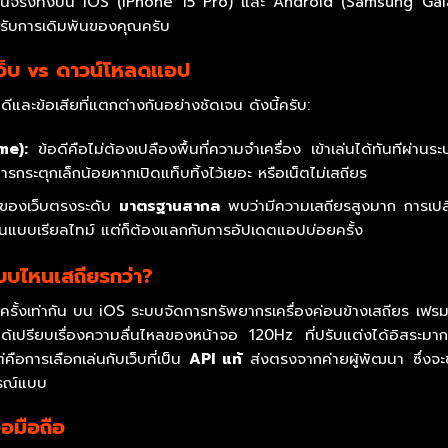
นจริงทั้งบน iOS (iPhone 15 Pro) และ Android (Samsung Gal
สำหรับการเดิมพันของคุณครับ
นเว็บ vs ดาวน์โหลดแอป
ละข้อเสียที่แตกต่างกันอย่างชัดเจน ดังนี้ครับ:
me):
ข้อดีคือไม่ต้องเปลืองพื้นที่ความจำเครื่อง เข้าเล่นได้ทันทีผ่านระบ
ารกระตุกเล็กน้อยหากเปิดแท็บทิ้งไว้เยอะ หรือเน็ตไม่เสถียร
องเว็บตรงระดับ
มาตรฐานสากล
พบว่ามีความเสถียรสูงมาก การเปล
ั่นแบบเรียลไทม์ แต่ก็ต้องแลกกับการอัปเดตแอปบ่อยครั้ง
บบไหนเสถียรกว่า?
ั้งเท่ากัน บน iOS ระบบจัดการทรัพยากรเครื่องค่อนข้างเสถียร เฟร
้เปรียบเรื่องความลื่นไหลของหน้าจอ 120Hz ที่ปรับแต่งได้อิสระมาก
่คือการเลือกเล่นกับเว็บที่เป็น
API แท้
ส่งตรงจากค่ายผู้พัฒนา ซึ่งจะ
ูรณ์แบบ
อมือถือ