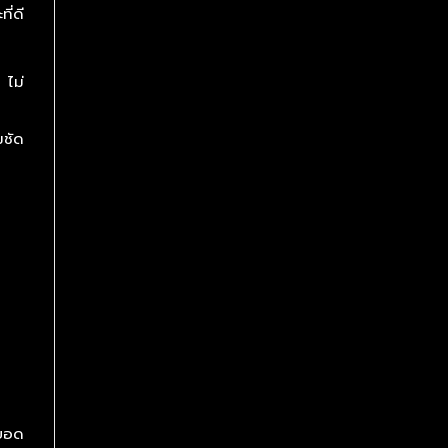
ี่ดี
 ไม่
มชัด
อด