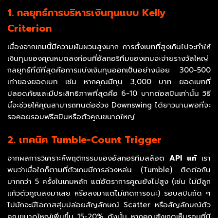
1. กลยุทธ์การบริหารเงินทุนแบบ Kelly
Criterion
เนื่องจากเกมนี้มีความผันผวนสูงมาก การตั้งเบทที่สูงเกินไปจะทำให้
เงินทุนของคุณหมดลงก่อนที่อัลกอริทึมของเกมจะจ่ายรางวัลใหญ่
กลยุทธ์ที่ดีที่สุดคือการแบ่งเงินทุนออกเป็นอย่างน้อย 300-500
เท่าของยอดเบท เช่น หากคุณมีทุน 3,000 บาท ยอดเบทที่
ปลอดภัยและมีประสิทธิภาพที่สุดคือ 6-10 บาทต่อสปินเท่านั้น วิธี
นี้จะช่วยให้คุณสามารถทนต่อช่วง Downswing ได้ยาวนานพอที่จะ
รอคอยรอบฟรีสปินหรือตัวคูณขนาดใหญ่
2. เทคนิค Tumble-Count Trigger
จากผลการวิเคราะห์พฤติกรรมของอัลกอริทึมสล็อต
API แท้
เรา
พบว่าเมื่อใดก็ตามที่ตัวเกมมีการล่วงหล่น (Tumble) ติดต่อกัน
มากกว่า 5 ครั้งในเกมหลัก แต่อัตราการคูณยังไม่สูง (เช่น ไม่มีลูก
แก้วตัวคูณลงมาเลย หรือลงมาแต่ไม่เกิดการชนะ) รอบสปินถัด ๆ
ไปมักจะมีโอกาสสุ่มปล่อยสัญลักษณ์ Scatter หรือสัญลักษณ์ตัว
คูณขนาดใหญ่เพิ่มขึ้น 15-20% ดังนั้น หากคุณสังเกตเห็นรอบที่มี