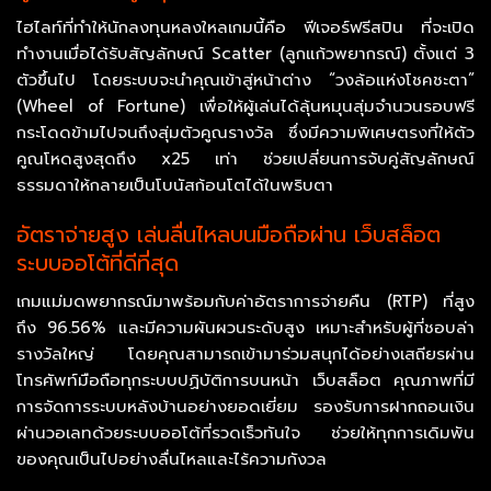
ไฮไลท์ที่ทำให้นักลงทุนหลงใหลเกมนี้คือ ฟีเจอร์ฟรีสปิน ที่จะเปิด
ทำงานเมื่อได้รับสัญลักษณ์ Scatter (ลูกแก้วพยากรณ์) ตั้งแต่ 3
ตัวขึ้นไป โดยระบบจะนำคุณเข้าสู่หน้าต่าง “วงล้อแห่งโชคชะตา”
(Wheel of Fortune) เพื่อให้ผู้เล่นได้ลุ้นหมุนสุ่มจำนวนรอบฟรี
กระโดดข้ามไปจนถึงสุ่มตัวคูณรางวัล ซึ่งมีความพิเศษตรงที่ให้ตัว
คูณโหดสูงสุดถึง x25 เท่า ช่วยเปลี่ยนการจับคู่สัญลักษณ์
ธรรมดาให้กลายเป็นโบนัสก้อนโตได้ในพริบตา
อัตราจ่ายสูง เล่นลื่นไหลบนมือถือผ่าน เว็บสล็อต
ระบบออโต้ที่ดีที่สุด
เกมแม่มดพยากรณ์มาพร้อมกับค่าอัตราการจ่ายคืน (RTP) ที่สูง
ถึง 96.56% และมีความผันผวนระดับสูง เหมาะสำหรับผู้ที่ชอบล่า
รางวัลใหญ่ โดยคุณสามารถเข้ามาร่วมสนุกได้อย่างเสถียรผ่าน
โทรศัพท์มือถือทุกระบบปฏิบัติการบนหน้า เว็บสล็อต คุณภาพที่มี
การจัดการระบบหลังบ้านอย่างยอดเยี่ยม รองรับการฝากถอนเงิน
ผ่านวอเลทด้วยระบบออโต้ที่รวดเร็วทันใจ ช่วยให้ทุกการเดิมพัน
ของคุณเป็นไปอย่างลื่นไหลและไร้ความกังวล