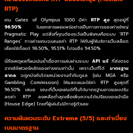
RTP)
เกม Gates of Olympus 1000 มีค่า
RTP สูง
สุดอยู่ที่
96.50%
ในเอกสารเผยแพร่อย่างเป็นทางการของค่ายใหญ่
Pragmatic Play แต่สิ่งที่คุณต้องระวังเป็นพิเศษคือระบบ ‘RTP
Ranges’ ทางค่ายเกมจะเสนอค่า RTP ให้กับผู้ให้บริการเว็บสล็อต
เลือกใช้ตั้งแต่ 96.50%, 95.51% ไปจนถึง 94.50%
นี่คือเหตุผลที่ผมเน้นย้ำเรื่องการเล่นผ่านระบบ
API แท้
ที่ส่งตรง
จากเซิร์ฟเวอร์หลักของค่ายเกมเท่านั้น เพราะเว็บที่ได้
มาตรฐาน
สากล
จะถูกบังคับโดยหน่วยงานกำกับดูแล (เช่น MGA หรือ
Gambling Commission) ให้แสดงและใช้ค่า RTP สูงสุดที่
96.50% เสมอ ขณะที่เว็บเอเย่นต์ที่ไม่ได้มาตรฐานอาจแอบปรับ
ลดค่า RTP ลงเหลือต่ำสุดเพื่อเพิ่มความได้เปรียบของเจ้ามือ
(House Edge) โดยที่ผู้เล่นไม่มีทางรู้ตัวเลย
ความผันผวนระดับ Extreme (5/5) และค่าเบี่ยง
เบนมาตรฐาน