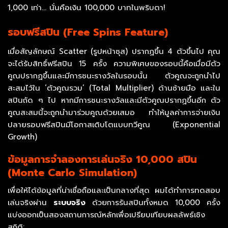
1,000 เท่า… นั่นคือเงิน 100,000 บาทในพริบตา!
รอบฟรีสปิน (Free Spins Feature)
เมื่อสัญลักษณ์ Scatter (รูปหน้าซุส) ปรากฏขึ้น 4 ตัวขึ้นไป คุณ
จะได้รับสิทธิ์ฟรีสปิน 15 ครั้ง ความพิเศษของรอบนี้คือเมื่อมีตัว
คูณปรากฏขึ้นและมีการชนะรางวัลในรอบนั้น ตัวคูณจะถูกนำไป
สะสมไว้ใน ‘ตัวคูณรวม’ (Total Multiplier) ด้านซ้ายมือ และใน
สปินถัด ๆ ไป หากมีการชนะรางวัลและมีตัวคูณปรากฏขึ้นอีก ตัว
คูณสะสมนี้จะถูกนำมาร่วมคูณด้วยเสมอ ทำให้มูลค่าการจ่ายเงิน
ปลายรอบฟรีสปินมีโอกาสเติบโตแบบทวีคูณ (Exponential
Growth)
ข้อมูลการจำลองการเล่นจริง 10,000 สปิน
(Monte Carlo Simulation)
เพื่อให้ได้ข้อมูลที่น่าเชื่อถือและเป็นกลางที่สุด ผมได้ทำการทดสอบ
เล่นจริงผ่าน
ระบบจริง
ด้วยการรันสปินทั้งหมด 10,000 ครั้ง
แบ่งออกเป็นสองสถานการณ์หลักเพื่อเปรียบเทียบผลลัพธ์เชิง
สถิติ: