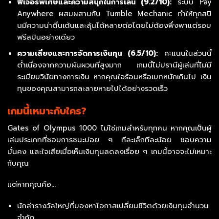
ฟีเจอร์พิเศษและความสนุกในการเล่น (9.2/10):
ระบบ Pay
Anywhere ผสมผสานกับ Tumble Mechanic ทำให้ทุกสปิ
นมีความน่าตื่นเต้นและลุ้นได้หลายต่อโดยไม่ต้องพึ่งพาแต่รอบ
ฟรีสปินอย่างเดียว
ความเสี่ยงและการจัดการเงินทุน (6.5/10):
คะแนนในส่วนนี้
ต่ำเนื่องจากความผันผวนที่สูงมาก เกมนี้ไม่ปรานีผู้เล่นที่ไม่มี
ระเบียบวินัยทางการเงิน หากคุณใจร้อนหรือเบทหนักเกินไป เงิน
ทุนของคุณสามารถละลายหายไปได้อย่างรวดเร็ว
เกมนี้เหมาะกับใคร?
Gates of Olympus 1000 ไม่ใช่เกมสำหรับทุกคน หากคุณเป็นผู้
เล่นประเภทที่ชอบการชนะบ่อย ๆ ทีละเล็กทีละน้อย ชอบความ
มั่นคง และใจเสียเมื่อเห็นเงินทุนลดลงเรื่อย ๆ เกมนี้อาจจะไม่เหมาะ
กับคุณ
แต่หากคุณคือ…
นักล่ารางวัลใหญ่ที่มองหาโอกาสเปลี่ยนชีวิตด้วยเงินทุนจำนวน
จำกัด