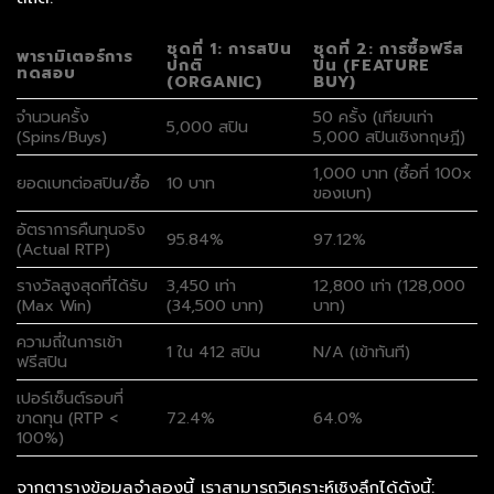
ชุดที่ 1: การสปิน
ชุดที่ 2: การซื้อฟรีส
พารามิเตอร์การ
ปกติ
ปิน (FEATURE
ทดสอบ
(ORGANIC)
BUY)
จำนวนครั้ง
50 ครั้ง (เทียบเท่า
5,000 สปิน
(Spins/Buys)
5,000 สปินเชิงทฤษฎี)
1,000 บาท (ซื้อที่ 100x
ยอดเบทต่อสปิน/ซื้อ
10 บาท
ของเบท)
อัตราการคืนทุนจริง
95.84%
97.12%
(Actual RTP)
รางวัลสูงสุดที่ได้รับ
3,450 เท่า
12,800 เท่า (128,000
(Max Win)
(34,500 บาท)
บาท)
ความถี่ในการเข้า
1 ใน 412 สปิน
N/A (เข้าทันที)
ฟรีสปิน
เปอร์เซ็นต์รอบที่
ขาดทุน (RTP <
72.4%
64.0%
100%)
จากตารางข้อมูลจำลองนี้ เราสามารถวิเคราะห์เชิงลึกได้ดังนี้: