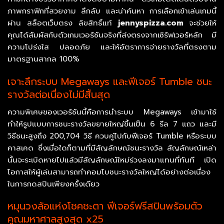
ภาพกราฟิกที่สวยงาม ลึกลับ และน่าค้นหา การเลือกเข้าเล่นเกมนี้
ผ่าน สล็อตเว็บตรง ลิขสิทธิ์แท้
jennyspizza.com
จะช่วยให้
คุณได้สัมผัสกับตัวเกมเวอร์ชันจริงที่ส่งตรงจากเซิร์ฟเวอร์หลัก มี
ความโปร่งใส ปลอดภัย และให้อัตราการจ่ายรางวัลที่ตรงตาม
มาตรฐานสากล 100%
เจาะลึกระบบ Megaways และฟีเจอร์ Tumble ชนะ
รางวัลต่อเนื่องไม่มีสิ้นสุด
ความพิเศษของเวอร์ชันนี้คือการนำระบบ Megaways เข้ามาใช้
ทำให้รูปแบบการชนะรางวัลขยายใหญ่ขึ้นเป็น 6 รีล 7 แถว และมี
วิธีชนะสูงถึง 200,704 วิธี ควบคู่ไปกับฟีเจอร์ Tumble หรือระบบ
คาสเคด ซึ่งเมื่อใดก็ตามที่มีสัญลักษณ์ชนะรางวัล สัญลักษณ์เหล่า
นั้นจะระเบิดหายไปแล้วมีสัญลักษณ์ใหม่ร่วงลงมาแทนที่ทันที เปิด
โอกาสให้ผู้เล่นสามารถทำคอมโบชนะรางวัลใหญ่ได้อย่างต่อเนื่อง
ในการกดสปินเพียงครั้งเดียว
หมุนวงล้อแห่งโชคชะตา ฟีเจอร์ฟรีสปินพร้อมตัว
คูณมหาศาลสูงสุด x25