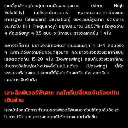
เกมนี้ถูกจัดอยู่ในกลุ่มความผันผวนสูงมาก (Very High
Volatility) ในเชิงคณิตศาสตร์ หมายความว่าค่าเบี่ยงเบน
มาตรฐาน (Standard Deviation) ของเกมนี้สูงมาก อัตราการ
ชนะทั่วไป (Hit Frequency) อยู่ที่ประมาณ 28.57% หรือพูดง่าย
ๆ คือเฉลี่ยทุก ๆ 3.5 สปิน จะมีการชนะรางวัลเกิดขึ้น 1 ครั้ง
อย่างไรก็ตาม อย่าเพิ่งเข้าใจผิดว่าคุณจะชนะทุก ๆ 3-4 สปินจริง
ๆ เพราะด้วยความผันผวนที่สูงมาก คุณอาจจะเจอช่วงเวลาที่สปิน
เสียติดต่อกัน 15-20 ครั้ง (Downswing) สลับกับช่วงเวลาที่เกม
จ่ายรางวัลใหญ่อย่างบ้าคลั่งในสปินเดียว (Upswing) นี่คือ
ธรรมชาติของเกมประเภทนี้ที่ผู้เล่นต้องเตรียมใจและเตรียม
แผนการเงินรับมือ
เจาะลึกฟีเจอร์พิเศษ: กลไกที่เปลี่ยนเงินร้อยเป็น
เงินล้าน
การเข้าใจกลไกการทำงานของฟีเจอร์พิเศษจะช่วยให้คุณจับจังหวะ
ในการปรับเบทและวางกลยุทธ์ได้อย่างแม่นยำยิ่งขึ้น