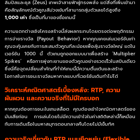
ลิมปัสและซุส (Zeus) เทพเจ้าสายฟ้าผู้ทรงพลัง แต่สิ่งที่เพิ่มเข้ามา
คือสัญลักษณ์ตัวคูณสีม่วงเข้มที่สามารถสุ่มตัวเลขได้สูงถึง
1,000 เท่า
ซึ่งเป็นที่มาของชื่อเกมนี้
ความแตกต่างเชิงโครงสร้างนี้ส่งผลกระทบโดยตรงต่อพฤติกรรม
การจ่ายรางวัล (Payout Behavior) หากคุณเคยเล่นเวอร์ชันเก่า
คุณจะคุ้นเคยกับการสะสมตัวคูณทีละน้อยเพื่อลุ้นรางวัลใหญ่ แต่ใน
เวอร์ชัน 1000 นี้ ตัวเกมถูกออกแบบมาเพื่อสร้าง ‘Multiplier
Spikes’ หรือการพุ่งทะยานของตัวคูณอย่างรวดเร็วในสปินเดียว
ซึ่งนี่คือจุดเปลี่ยนสำคัญที่ทำให้เกมนี้มีความตื่นเต้นและสร้าง
โอกาสในการชนะรางวัลมหาศาลแบบที่เวอร์ชันเดิมทำไม่ได้
วิเคราะห์คณิตศาสตร์เบื้องหลัง: RTP, ความ
ผันผวน และความจริงที่ไม่มีใครบอก
หากคุณต้องการชนะในเกมสล็อต คุณต้องเข้าใจคณิตศาสตร์ของ
มันเสียก่อน การเล่นโดยไม่มีความเข้าใจในค่าสถิติเหล่านี้ก็เหมือน
กับการเดินเรือในมหาสมุทรตอนกลางคืนโดยไม่มีเข็มทิศ
ความจริงเกี่ยวกับ RTP แบบยืดหยุ่น (Flexible