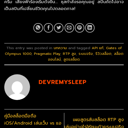
ครึ้ม เสียงฟ้าร้องเริ่มดังขึ้น… ซุสกำลังรอคุณอยู่ สปินถัดไปอาจ
เป็นสปินที่เปลี่ยนชีวิตคุณไปตลอดกาล!
This entry was posted in
บทความ
and tagged
API แท้
,
Gates of
Olympus 1000
,
Pragmatic Play
,
RTP สูง
,
ระบบจริง
,
รีวิวสล็อต
,
สล็อต
ออนไลน์
,
สูตรสล็อต
.
DEVREMYSLEEP
คู่มือสล็อตมือถือ
เผยสูตรลับสล็อต RTP สูง
iOS/Android เล่นเว็บ vs แอ
เล่นอย่างไรให้ชนะด้วยระบบจริง