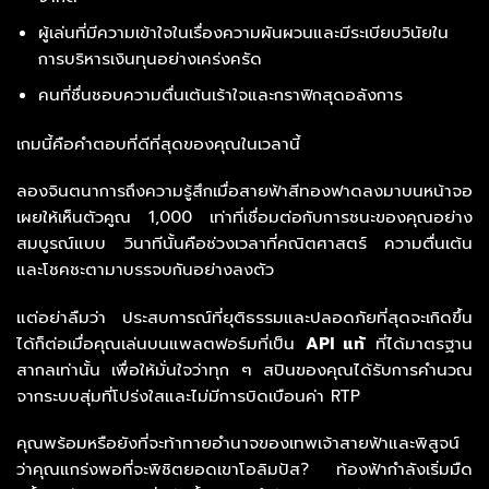
ผู้เล่นที่มีความเข้าใจในเรื่องความผันผวนและมีระเบียบวินัยใน
การบริหารเงินทุนอย่างเคร่งครัด
คนที่ชื่นชอบความตื่นเต้นเร้าใจและกราฟิกสุดอลังการ
เกมนี้คือคำตอบที่ดีที่สุดของคุณในเวลานี้
ลองจินตนาการถึงความรู้สึกเมื่อสายฟ้าสีทองฟาดลงมาบนหน้าจอ
เผยให้เห็นตัวคูณ 1,000 เท่าที่เชื่อมต่อกับการชนะของคุณอย่าง
สมบูรณ์แบบ วินาทีนั้นคือช่วงเวลาที่คณิตศาสตร์ ความตื่นเต้น
และโชคชะตามาบรรจบกันอย่างลงตัว
แต่อย่าลืมว่า ประสบการณ์ที่ยุติธรรมและปลอดภัยที่สุดจะเกิดขึ้น
ได้ก็ต่อเมื่อคุณเล่นบนแพลตฟอร์มที่เป็น
API แท้
ที่ได้มาตรฐาน
สากลเท่านั้น เพื่อให้มั่นใจว่าทุก ๆ สปินของคุณได้รับการคำนวณ
จากระบบสุ่มที่โปร่งใสและไม่มีการบิดเบือนค่า RTP
คุณพร้อมหรือยังที่จะท้าทายอำนาจของเทพเจ้าสายฟ้าและพิสูจน์
ว่าคุณแกร่งพอที่จะพิชิตยอดเขาโอลิมปัส? ท้องฟ้ากำลังเริ่มมืด