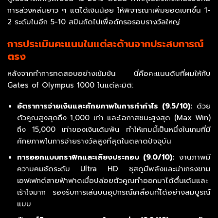
การล่วงหล่นยาว ๆ แต่ได้เงินน้อย ให้พิจารณาเพิ่มยอดเบทขึ้น 1-
2 ระดับในอีก 5-10 สปินถัดไปเพื่อดักรอรอบรางวัลใหญ่
การประเมินคะแนนในแต่ละด้านจากประสบการณ์
ตรง
หลังจากทำการทดสอบอย่างเข้มข้น นี่คือคะแนนดิบที่ผมให้กับ
Gates of Olympus 1000 ในแต่ละมิติ:
อัตราการจ่ายเงินและศักยภาพในการทำกำไร (9.5/10):
ด้วย
ตัวคูณสูงสุดถึง 1,000 เท่า และโอกาสชนะสูงสุด (Max Win)
ถึง 15,000 เท่าของเงินเดิมพัน ทำให้เกมนี้เป็นหนึ่งในเกมที่มี
ศักยภาพในการจ่ายรางวัลสูงที่สุดในตลาดปัจจุบัน
การออกแบบกราฟิกและเสียงประกอบ (9.0/10):
งานภาพมี
ความคมชัดระดับ Ultra HD ซุสดูมีพลังและน่าเกรงขาม
เอฟเฟกต์สายฟ้าฟาดเมื่อปล่อยตัวคูณทำออกมาได้ตื่นเต้นและ
เร้าใจมาก รองรับการเล่นบนอุปกรณ์เคลื่อนที่ได้อย่างสมบูรณ์
แบบ