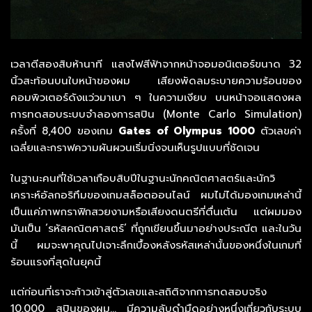
เวลาตีสองสิบห้านาที แสงไฟสีฟ้าจากหน้าจอมอนิเตอร์ขนาด 32
นิ้วสะท้อนบนใบหน้าของผม เสียงพัดลมระบายความร้อนของ
คอมพิวเตอร์ดังแว่วมาเบา ๆ ในความเงียบ บนหน้าจอแสดงผล
การทดสอบระบบจำลองการสปิน (Monte Carlo Simulation)
ครั้งที่ 8,400 ของเกม
Gates of Olympus 1000
ตัวเลขค่า
เฉลี่ยและกราฟความผันผวนเริ่มนิ่งจนเห็นรูปแบบที่ชัดเจน
ในฐานะคนที่ใช้เวลาเกือบสิบปีในฐานะนักคณิตศาสตร์และนักวิ
เคราะห์อัลกอริทึมของเกมสล็อตออนไลน์ ผมไม่ได้มองเกมเหล่านี้
เป็นแค่ภาพกราฟิกสวยงามหรือเสียงดนตรีที่ตื่นเต้น แต่ผมมอง
มันเป็น ‘รหัสคณิตศาสตร์’ ที่ถูกเขียนขึ้นมาอย่างประณีต และในวัน
นี้ ผมจะพาคุณไปเจาะลึกเบื้องหลังรหัสเหล่านั้นของหนึ่งในเกมที่
ร้อนแรงที่สุดในยุคนี้
แต่ก่อนที่เราจะก้าวเข้าสู่ตัวเลขและสถิติจากการทดสอบจริง
10,000 สปินของผม… มีความลับดำมืดอย่างหนึ่งเกี่ยวกับระบบ