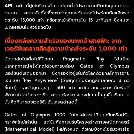
API แท้
ที่ผู้ให้บริการเว็บเอเย่นต์ทั่วไปพยายามปิดบังคุณมาโดย
ตลอด ความลับที่จะชี้ชะตาว่าคุณจะเดินออกไปพร้อมกับแจ็กพอ
ตระดับ 15,000 เท่า หรือกระเป๋าฉีกภายใน 15 นาทีแรก ซึ่งผมจะ
เปิดเผยมันในหัวข้อถัดไป
เบื้องหลังความสำเร็จของเทพเจ้าสายฟ้า: จาก
เวอร์ชันคลาสสิกสู่ความบ้าคลั่งระดับ 1,000 เท่า
ย้อนกลับไปเมื่อไม่กี่ปีก่อน Pragmatic Play ได้สร้าง
ปรากฏการณ์ครั้งใหญ่ด้วยการปล่อย Gates of Olympus
เวอร์ชันดั้งเดิมออกมา ซึ่งครองใจผู้เล่นทั่วโลกด้วยกลไกการจ่าย
เงินแบบ ‘Pay Anywhere’ (จ่ายทุกที่ที่ปรากฏสัญลักษณ์ 8 ตัว
ขึ้นไป) และตัวคูณสูงสุด 500 เท่า แต่ในโลกของการเดิมพันที่
พัฒนาไปอย่างรวดเร็ว ความต้องการของผู้เล่นนั้นสูงขึ้นเรื่อย ๆ
นั่นคือที่มาของเวอร์ชันอัปเกรดล่าสุดนี้
Gates of Olympus 1000 ไม่ใช่แค่การเปลี่ยนสกินหรือปรับ
กราฟิกใหม่เท่านั้น แต่มันคือการปรับโครงสร้างทางคณิตศาสตร์
(Mathematical Model) ใหม่ทั้งหมด ตัวเกมยังคงใช้ธีมวิหารโอ