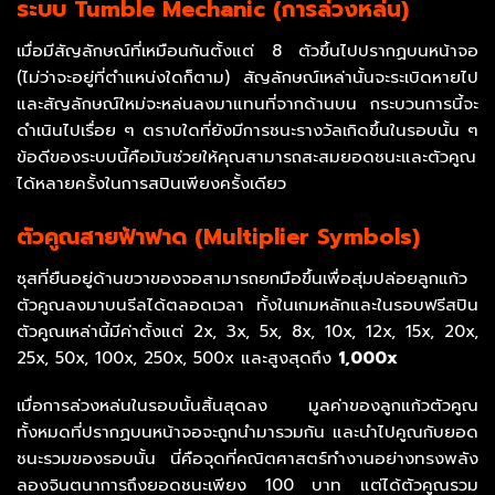
ระบบ Tumble Mechanic (การล่วงหล่น)
เมื่อมีสัญลักษณ์ที่เหมือนกันตั้งแต่ 8 ตัวขึ้นไปปรากฏบนหน้าจอ
(ไม่ว่าจะอยู่ที่ตำแหน่งใดก็ตาม) สัญลักษณ์เหล่านั้นจะระเบิดหายไป
และสัญลักษณ์ใหม่จะหล่นลงมาแทนที่จากด้านบน กระบวนการนี้จะ
ดำเนินไปเรื่อย ๆ ตราบใดที่ยังมีการชนะรางวัลเกิดขึ้นในรอบนั้น ๆ
ข้อดีของระบบนี้คือมันช่วยให้คุณสามารถสะสมยอดชนะและตัวคูณ
ได้หลายครั้งในการสปินเพียงครั้งเดียว
ตัวคูณสายฟ้าฟาด (Multiplier Symbols)
ซุสที่ยืนอยู่ด้านขวาของจอสามารถยกมือขึ้นเพื่อสุ่มปล่อยลูกแก้ว
ตัวคูณลงมาบนรีลได้ตลอดเวลา ทั้งในเกมหลักและในรอบฟรีสปิน
ตัวคูณเหล่านี้มีค่าตั้งแต่ 2x, 3x, 5x, 8x, 10x, 12x, 15x, 20x,
25x, 50x, 100x, 250x, 500x และสูงสุดถึง
1,000x
เมื่อการล่วงหล่นในรอบนั้นสิ้นสุดลง มูลค่าของลูกแก้วตัวคูณ
ทั้งหมดที่ปรากฏบนหน้าจอจะถูกนำมารวมกัน และนำไปคูณกับยอด
ชนะรวมของรอบนั้น นี่คือจุดที่คณิตศาสตร์ทำงานอย่างทรงพลัง
ลองจินตนาการถึงยอดชนะเพียง 100 บาท แต่ได้ตัวคูณรวม