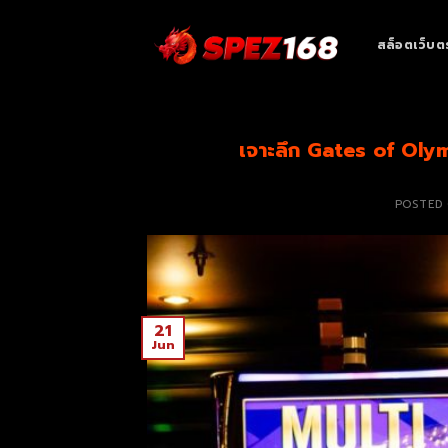
Skip
to
สล็อตเว็บต
content
เจาะลึก Gates of Ol
POSTED
21
Jun