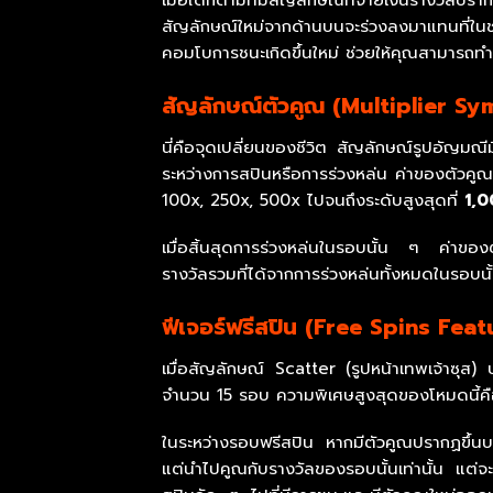
เมื่อใดก็ตามที่มีสัญลักษณ์ที่จ่ายเงินรางวัล
สัญลักษณ์ใหม่จากด้านบนจะร่วงลงมาแทนที่ในช่อ
คอมโบการชนะเกิดขึ้นใหม่ ช่วยให้คุณสามารถท
สัญลักษณ์ตัวคูณ (Multiplier Sy
นี่คือจุดเปลี่ยนของชีวิต สัญลักษณ์รูปอัญมณ
ระหว่างการสปินหรือการร่วงหล่น ค่าของตัวคูณที่
100x, 250x, 500x ไปจนถึงระดับสูงสุดที่
1,
เมื่อสิ้นสุดการร่วงหล่นในรอบนั้น ๆ ค่าของ
รางวัลรวมที่ได้จากการร่วงหล่นทั้งหมดในรอบนั
ฟีเจอร์ฟรีสปิน (Free Spins Feat
เมื่อสัญลักษณ์ Scatter (รูปหน้าเทพเจ้าซุส) 
จำนวน 15 รอบ ความพิเศษสูงสุดของโหมดนี้ค
ในระหว่างรอบฟรีสปิน หากมีตัวคูณปรากฏขึ้นบน
แต่นำไปคูณกับรางวัลของรอบนั้นเท่านั้น แต่จ