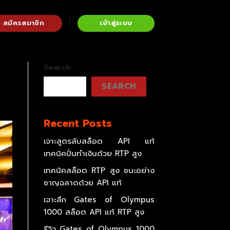
สมัครสมาชิก
เข้าสู่ระบบ
Search
SEARCH
Recent Posts
เจาะสูตรลับสล็อต API แท้
เทคนิคปั่นทำเงินด้วย RTP สูง
เทคนิคสล็อต RTP สูง ชนะอย่าง
ชาญฉลาดด้วย API แท้
เจาะลึก Gates of Olympus
1000 สล็อต API แท้ RTP สูง
รีวิว Gates of Olympus 1000