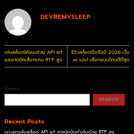
DEVREMYSLEEP
เล่นสล็อตให้ชนะด้วย API แท้
รีวิวสล็อตมือถือปี 2026 เว็บ
และเทคนิคเลือกเกม RTP สูง
vs แอป เลือกแบบไหนดีที่สุด
Search
SEARCH
Recent Posts
เจาะสูตรลับสล็อต API แท้ เทคนิคปั่นทำเงินด้วย RTP สูง