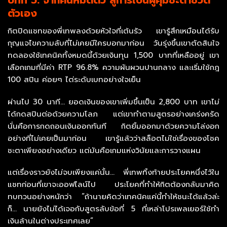
บทที่ 5: จากคนหมดตัว สู่การเป็นผู้คุมชะตาชีวิต
ตัวเอง
กิตปิดแชทของพี่เทพลงด้วยหัวใจที่เต้นรัว เขารู้สึกเหมือนได้รับ
กุญแจไขความลับที่ไม่เคยมีใครบอกมาก่อน วันรุ่งขึ้นเขาตัดสินใจ
ทดลองใช้เทคนิคทั้งหมดนี้ด้วยเงินทุน 1,500 บาทที่เหลืออยู่ เขา
เลือกเกมที่มีค่า RTP 96.8% ความผันผวนปานกลาง และเริ่มใช้กฎ
100 สปิน ค่อยๆ ไต่ระดับเบทอย่างใจเย็น
ผ่านไป 30 นาที… ยอดเงินของเขาเพิ่มขึ้นเป็น 2,800 บาท เขาไม่
ได้กดสปินต่อด้วยความโลภ แต่เขาทำตามสูตรอย่างเคร่งครัด
นั่นคือการกดถอนเงินออกทันที กิตยิ้มออกมาด้วยความโล่งอก
อย่างที่ไม่เคยเป็นมาก่อน เขารู้แล้วว่าสล็อตไม่ใช่เรื่องของโชค
ชะตาเพียงอย่างเดียว แต่มันคือเกมแห่งวินัยและการวางแผน
แต่เรื่องราวยังไม่จบเพียงแค่นั้น… พี่เทพทิ้งท้ายประโยคหนึ่งไว้ใน
แชทก่อนที่เขาจะออฟไลน์ไป ประโยคที่ทำให้กิตต้องกลับมาคิด
ทบทวนอย่างหนักว่า “ถ้านายคิดว่าเทคนิคแค่นี้ทำให้ชนะได้แล้วล่ะ
ก็… นายยังไม่ได้เจอกับสูตรลับข้อที่ 5 ที่เหล่าโปรเพลเยอร์ใช้ทำ
เงินล้านในต่างประเทศเลย”