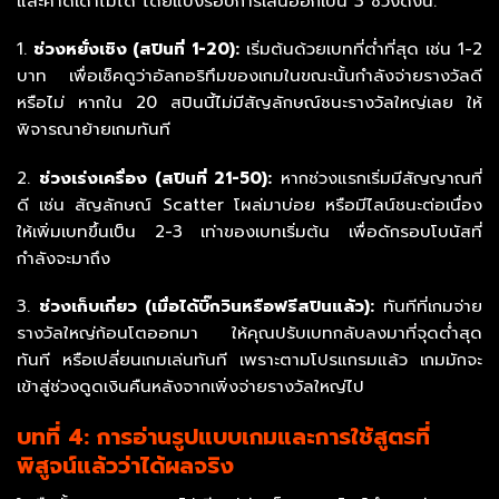
และคาดเดาไม่ได้ โดยแบ่งรอบการเล่นออกเป็น 3 ช่วงดังนี้:
1.
ช่วงหยั่งเชิง (สปินที่ 1-20):
เริ่มต้นด้วยเบทที่ต่ำที่สุด เช่น 1-2
บาท เพื่อเช็คดูว่าอัลกอริทึมของเกมในขณะนั้นกำลังจ่ายรางวัลดี
หรือไม่ หากใน 20 สปินนี้ไม่มีสัญลักษณ์ชนะรางวัลใหญ่เลย ให้
พิจารณาย้ายเกมทันที
2.
ช่วงเร่งเครื่อง (สปินที่ 21-50):
หากช่วงแรกเริ่มมีสัญญาณที่
ดี เช่น สัญลักษณ์ Scatter โผล่มาบ่อย หรือมีไลน์ชนะต่อเนื่อง
ให้เพิ่มเบทขึ้นเป็น 2-3 เท่าของเบทเริ่มต้น เพื่อดักรอบโบนัสที่
กำลังจะมาถึง
3.
ช่วงเก็บเกี่ยว (เมื่อได้บิ๊กวินหรือฟรีสปินแล้ว):
ทันทีที่เกมจ่าย
รางวัลใหญ่ก้อนโตออกมา ให้คุณปรับเบทกลับลงมาที่จุดต่ำสุด
ทันที หรือเปลี่ยนเกมเล่นทันที เพราะตามโปรแกรมแล้ว เกมมักจะ
เข้าสู่ช่วงดูดเงินคืนหลังจากเพิ่งจ่ายรางวัลใหญ่ไป
บทที่ 4: การอ่านรูปแบบเกมและการใช้สูตรที่
พิสูจน์แล้วว่าได้ผลจริง