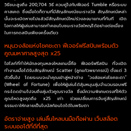
วิธีชนะสูงถึง 200,704 วิธี ควบคู่ไปกับฟีเจอร์ Tumble หรือระบบ
คาสเคด ซึ่งเมื่อใดก็ตามที่มีสัญลักษณ์ชนะรางวัล สัญลักษณ์เหล่า
นั้นจะระเบิดหายไปแล้วมีสัญลักษณ์ใหม่ร่วงลงมาแทนที่ทันที เปิด
โอกาสให้ผู้เล่นสามารถทำคอมโบชนะรางวัลใหญ่ได้อย่างต่อเนื่อง
ในการกดสปินเพียงครั้งเดียว
หมุนวงล้อแห่งโชคชะตา ฟีเจอร์ฟรีสปินพร้อมตัว
คูณมหาศาลสูงสุด x25
ไฮไลท์ที่ทำให้นักลงทุนหลงใหลเกมนี้คือ ฟีเจอร์ฟรีสปิน ที่จะเปิด
ทำงานเมื่อได้รับสัญลักษณ์ Scatter (ลูกแก้วพยากรณ์) ตั้งแต่ 3
ตัวขึ้นไป โดยระบบจะนำคุณเข้าสู่หน้าต่าง “วงล้อแห่งโชคชะตา”
(Wheel of Fortune) เพื่อให้ผู้เล่นได้ลุ้นหมุนสุ่มจำนวนรอบฟรี
กระโดดข้ามไปจนถึงสุ่มตัวคูณรางวัล ซึ่งมีความพิเศษตรงที่ให้ตัว
คูณโหดสูงสุดถึง x25 เท่า ช่วยเปลี่ยนการจับคู่สัญลักษณ์
ธรรมดาให้กลายเป็นโบนัสก้อนโตได้ในพริบตา
อัตราจ่ายสูง เล่นลื่นไหลบนมือถือผ่าน เว็บสล็อต
ระบบออโต้ที่ดีที่สุด