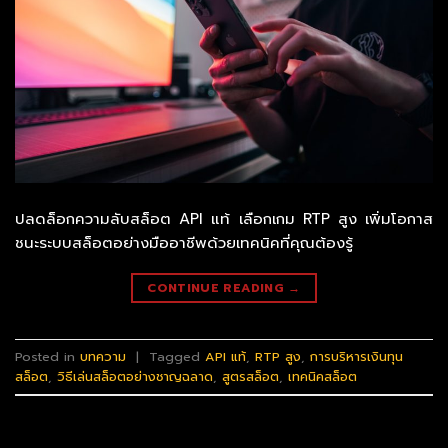
ปลดล็อกความลับสล็อต API แท้ เลือกเกม RTP สูง เพิ่มโอกาส
ชนะระบบสล็อตอย่างมืออาชีพด้วยเทคนิคที่คุณต้องรู้
CONTINUE READING
→
Posted in
บทความ
|
Tagged
API แท้
,
RTP สูง
,
การบริหารเงินทุน
สล็อต
,
วิธีเล่นสล็อตอย่างชาญฉลาด
,
สูตรสล็อต
,
เทคนิคสล็อต