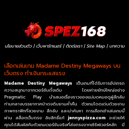
นโยบายส่วนตัว
|
เว็บพาร์ทเนอร์
|
ติดต่อเรา
|
Site Map
|
บทความ
เลือกเล่นเกม Madame Destiny Megaways บน
เว็บตรง ทำเงินกระแสแรง
Madame Destiny Megaways
เป็นเกมที่ได้รับการอัปเกรด
ความสนุกมาจากเวอร์ชันดั้งเดิม โดยค่ายยักษ์ใหญ่อย่าง
Pragmatic Play นำเสนอเรื่องราวของแม่มดหมอดูผู้ลึกลับ
ท่ามกลางบรรยากาศป่าดงดิบยามค่ำคืน ตัวเกมโดดเด่นด้วยงาน
ภาพกราฟิกที่สวยงาม ลึกลับ และน่าค้นหา การเลือกเข้าเล่นเกมนี้
ผ่าน สล็อตเว็บตรง ลิขสิทธิ์แท้
jennyspizza.com
จะช่วยให้
คุณได้สัมผัสกับตัวเกมเวอร์ชันจริงที่ส่งตรงจากเซิร์ฟเวอร์หลัก มี