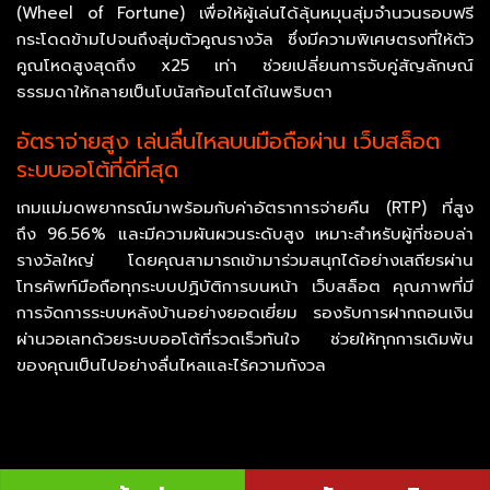
(Wheel of Fortune) เพื่อให้ผู้เล่นได้ลุ้นหมุนสุ่มจำนวนรอบฟรี
กระโดดข้ามไปจนถึงสุ่มตัวคูณรางวัล ซึ่งมีความพิเศษตรงที่ให้ตัว
คูณโหดสูงสุดถึง x25 เท่า ช่วยเปลี่ยนการจับคู่สัญลักษณ์
ธรรมดาให้กลายเป็นโบนัสก้อนโตได้ในพริบตา
อัตราจ่ายสูง เล่นลื่นไหลบนมือถือผ่าน เว็บสล็อต
ระบบออโต้ที่ดีที่สุด
เกมแม่มดพยากรณ์มาพร้อมกับค่าอัตราการจ่ายคืน (RTP) ที่สูง
ถึง 96.56% และมีความผันผวนระดับสูง เหมาะสำหรับผู้ที่ชอบล่า
รางวัลใหญ่ โดยคุณสามารถเข้ามาร่วมสนุกได้อย่างเสถียรผ่าน
โทรศัพท์มือถือทุกระบบปฏิบัติการบนหน้า เว็บสล็อต คุณภาพที่มี
การจัดการระบบหลังบ้านอย่างยอดเยี่ยม รองรับการฝากถอนเงิน
ผ่านวอเลทด้วยระบบออโต้ที่รวดเร็วทันใจ ช่วยให้ทุกการเดิมพัน
ของคุณเป็นไปอย่างลื่นไหลและไร้ความกังวล