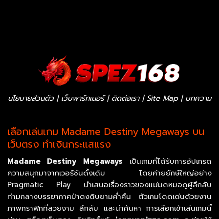
นโยบายส่วนตัว
|
เว็บพาร์ทเนอร์
|
ติดต่อเรา
|
Site Map
|
บทความ
เลือกเล่นเกม Madame Destiny Megaways บน
เว็บตรง ทำเงินกระแสแรง
Madame Destiny Megaways
เป็นเกมที่ได้รับการอัปเกรด
ความสนุกมาจากเวอร์ชันดั้งเดิม โดยค่ายยักษ์ใหญ่อย่าง
Pragmatic Play นำเสนอเรื่องราวของแม่มดหมอดูผู้ลึกลับ
ท่ามกลางบรรยากาศป่าดงดิบยามค่ำคืน ตัวเกมโดดเด่นด้วยงาน
ภาพกราฟิกที่สวยงาม ลึกลับ และน่าค้นหา การเลือกเข้าเล่นเกมนี้