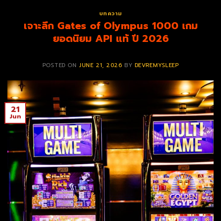
บทความ
เจาะลึก Gates of Olympus 1000 เกม
ยอดนิยม API แท้ ปี 2026
POSTED ON
JUNE 21, 2026
BY
DEVREMYSLEEP
21
Jun