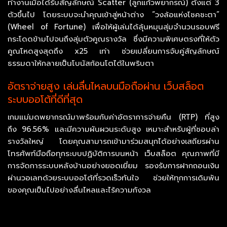
ทำงานเมื่อได้รับสัญลักษณ์ Scatter (ลูกแก้วพยากรณ์) ตั้งแต่ 3
ตัวขึ้นไป โดยระบบจะนำคุณเข้าสู่หน้าต่าง “วงล้อแห่งโชคชะตา”
(Wheel of Fortune) เพื่อให้ผู้เล่นได้ลุ้นหมุนสุ่มจำนวนรอบฟรี
กระโดดข้ามไปจนถึงสุ่มตัวคูณรางวัล ซึ่งมีความพิเศษตรงที่ให้ตัว
คูณโหดสูงสุดถึง x25 เท่า ช่วยเปลี่ยนการจับคู่สัญลักษณ์
ธรรมดาให้กลายเป็นโบนัสก้อนโตได้ในพริบตา
อัตราจ่ายสูง เล่นลื่นไหลบนมือถือผ่าน เว็บสล็อต
ระบบออโต้ที่ดีที่สุด
เกมแม่มดพยากรณ์มาพร้อมกับค่าอัตราการจ่ายคืน (RTP) ที่สูง
ถึง 96.56% และมีความผันผวนระดับสูง เหมาะสำหรับผู้ที่ชอบล่า
รางวัลใหญ่ โดยคุณสามารถเข้ามาร่วมสนุกได้อย่างเสถียรผ่าน
โทรศัพท์มือถือทุกระบบปฏิบัติการบนหน้า เว็บสล็อต คุณภาพที่มี
การจัดการระบบหลังบ้านอย่างยอดเยี่ยม รองรับการฝากถอนเงิน
ผ่านวอเลทด้วยระบบออโต้ที่รวดเร็วทันใจ ช่วยให้ทุกการเดิมพัน
ของคุณเป็นไปอย่างลื่นไหลและไร้ความกังวล