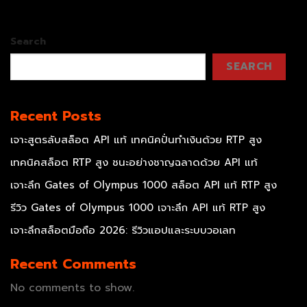
Search
SEARCH
Recent Posts
เจาะสูตรลับสล็อต API แท้ เทคนิคปั่นทำเงินด้วย RTP สูง
เทคนิคสล็อต RTP สูง ชนะอย่างชาญฉลาดด้วย API แท้
เจาะลึก Gates of Olympus 1000 สล็อต API แท้ RTP สูง
รีวิว Gates of Olympus 1000 เจาะลึก API แท้ RTP สูง
เจาะลึกสล็อตมือถือ 2026: รีวิวแอปและระบบวอเลท
Recent Comments
No comments to show.