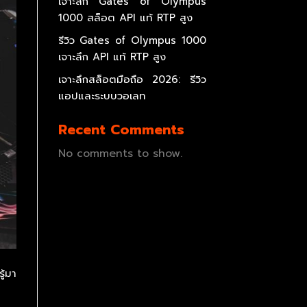
เจาะลึก Gates of Olympus
1000 สล็อต API แท้ RTP สูง
รีวิว Gates of Olympus 1000
เจาะลึก API แท้ RTP สูง
เจาะลึกสล็อตมือถือ 2026: รีวิว
แอปและระบบวอเลท
Recent Comments
No comments to show.
ู้มา