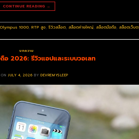
CONTINUE READING
→
 Olympus 1000
,
RTP สูง
,
รีวิวสล็อต
,
สล็อตค่ายใหญ่
,
สล็อตมือถือ
,
สล็อตเว็บ
บทความ
ือถือ 2026: รีวิวแอปและระบบวอเลท
D ON
JULY 4, 2026
BY
DEVREMYSLEEP