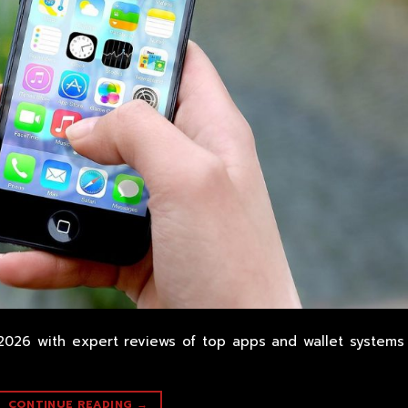
 2026 with expert reviews of top apps and wallet systems 
CONTINUE READING
→