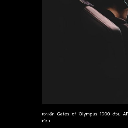
เจาะลึก Gates of Olympus 1000 ด้วย API แ
ก่อน