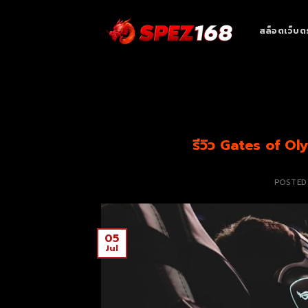
Skip
to
สล็อตเว็บต
content
รีวิว Gates of O
POSTE
05
Jul