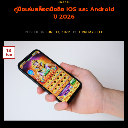
บทความ
คู่มือเล่นสล็อตมือถือ iOS และ Android
ปี 2026
POSTED ON
JUNE 13, 2026
BY
DEVREMYSLEEP
13
Jun