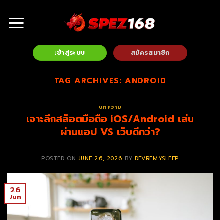
Skip
to
content
เข้าสู่ระบบ
สมัครสมาชิก
TAG ARCHIVES:
ANDROID
บทความ
เจาะลึกสล็อตมือถือ iOS/Android เล่น
ผ่านแอป VS เว็บดีกว่า?
POSTED ON
JUNE 26, 2026
BY
DEVREMYSLEEP
26
Jun