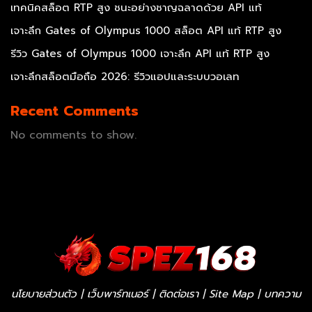
เทคนิคสล็อต RTP สูง ชนะอย่างชาญฉลาดด้วย API แท้
เจาะลึก Gates of Olympus 1000 สล็อต API แท้ RTP สูง
รีวิว Gates of Olympus 1000 เจาะลึก API แท้ RTP สูง
เจาะลึกสล็อตมือถือ 2026: รีวิวแอปและระบบวอเลท
Recent Comments
No comments to show.
นโยบายส่วนตัว
|
เว็บพาร์ทเนอร์
|
ติดต่อเรา
|
Site Map
|
บทความ