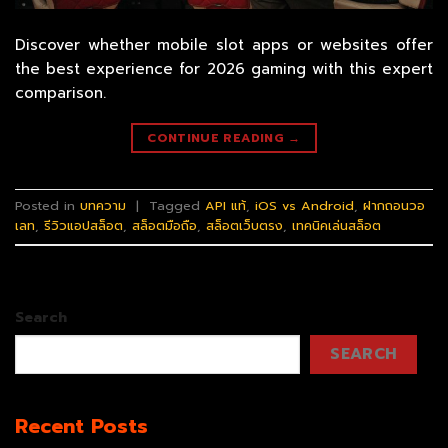
Discover whether mobile slot apps or websites offer
the best experience for 2026 gaming with this expert
comparison.
CONTINUE READING
→
Posted in
บทความ
|
Tagged
API แท้
,
iOS vs Android
,
ฝากถอนวอ
เลท
,
รีวิวแอปสล็อต
,
สล็อตมือถือ
,
สล็อตเว็บตรง
,
เทคนิคเล่นสล็อต
Search
SEARCH
Recent Posts