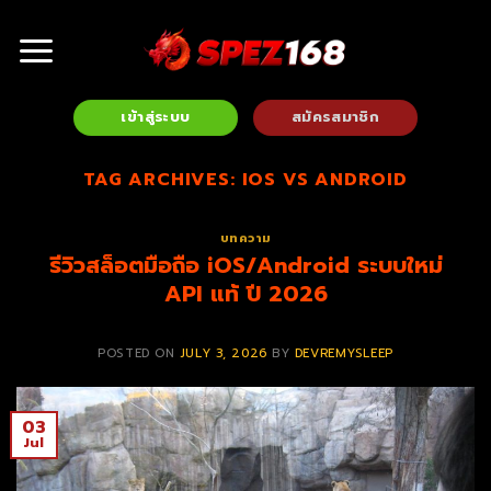
Skip
to
content
เข้าสู่ระบบ
สมัครสมาชิก
TAG ARCHIVES:
IOS VS ANDROID
บทความ
รีวิวสล็อตมือถือ iOS/Android ระบบใหม่
API แท้ ปี 2026
POSTED ON
JULY 3, 2026
BY
DEVREMYSLEEP
03
Jul