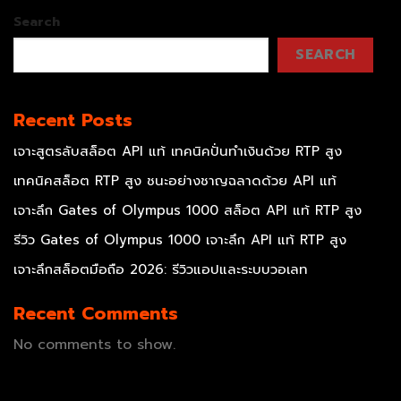
Search
SEARCH
Recent Posts
เจาะสูตรลับสล็อต API แท้ เทคนิคปั่นทำเงินด้วย RTP สูง
เทคนิคสล็อต RTP สูง ชนะอย่างชาญฉลาดด้วย API แท้
เจาะลึก Gates of Olympus 1000 สล็อต API แท้ RTP สูง
รีวิว Gates of Olympus 1000 เจาะลึก API แท้ RTP สูง
เจาะลึกสล็อตมือถือ 2026: รีวิวแอปและระบบวอเลท
Recent Comments
No comments to show.