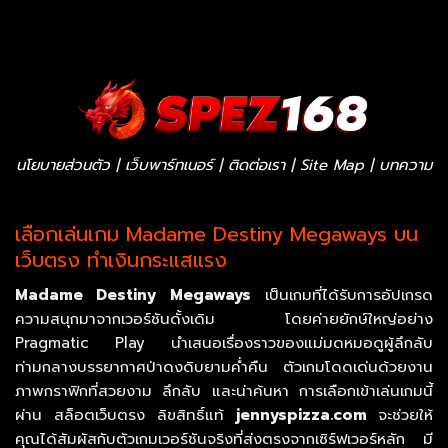
นโยบายส่วนตัว
|
เว็บพาร์ทเนอร์
|
ติดต่อเรา
|
Site Map
|
บทความ
เลือกเล่นเกม Madame Destiny Megaways บน
เว็บตรง ทำเงินกระแสแรง
Madame Destiny Megaways
เป็นเกมที่ได้รับการอัปเกรด
ความสนุกมาจากเวอร์ชันดั้งเดิม โดยค่ายยักษ์ใหญ่อย่าง
Pragmatic Play นำเสนอเรื่องราวของแม่มดหมอดูผู้ลึกลับ
ท่ามกลางบรรยากาศป่าดงดิบยามค่ำคืน ตัวเกมโดดเด่นด้วยงาน
ภาพกราฟิกที่สวยงาม ลึกลับ และน่าค้นหา การเลือกเข้าเล่นเกมนี้
ผ่าน สล็อตเว็บตรง ลิขสิทธิ์แท้
jennyspizza.com
จะช่วยให้
คุณได้สัมผัสกับตัวเกมเวอร์ชันจริงที่ส่งตรงจากเซิร์ฟเวอร์หลัก มี