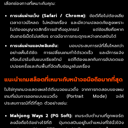
เลือกช่องทางที่เหมาะกับคุณ:
การเล่นผ่านเว็บ (Safari / Chrome):
ข้อดีคือไม่ต้องเสีย
เวลาดาวน์โหลด ไม่หนักเครื่อง และมีความปลอดภัยสูงเพราะ
ไม่ต้องอนุญาตสิทธิ์การเข้าถึงอุปกรณ์ แต่ข้อเสียคือหาก
อินเทอร์เน็ตไม่เสถียร อาจมีอาการกระตุกระหว่างกดสปินได้
การเล่นผ่านแอปพลิเคชัน:
มอบประสบการณ์ที่ลื่นไหลกว่า
อย่างเห็นได้ชัด การเปลี่ยนเกมทำได้รวดเร็ว และมีการแจ้ง
เตือนโปรโมชั่นแบบเรียลไทม์ แต่ก็ต้องแลกกับการอัปเดตแอ
ปบ่อยครั้งและกินพื้นที่จัดเก็บข้อมูลในเครื่อง
แนะนำเกมสล็อตที่เหมาะกับหน้าจอมือถือมากที่สุด
ไม่ใช่ทุกเกมจะแสดงผลได้ดีบนจอแนวตั้ง จากการทดสอบของผม
เกมที่เน้นการออกแบบแนวตั้ง (Portrait Mode) จะให้
ประสบการณ์ที่ดีที่สุด ตัวอย่างเช่น:
Mahjong Ways 2 (PG Soft):
เกมระดับตำนานที่ถูกพอร์ต
ลงมือถือได้อย่างไร้ที่ติ ปุ่มกดสปินอยู่ในตำแหน่งที่ใช้นิ้วโป้ง