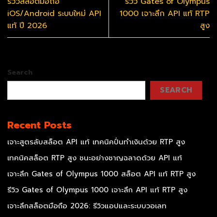
รีวิวสล็อตมือถือ
รีวิว Gates of Olympus
iOS/Android ระบบใหม่ API
1000 เจาะลึก API แท้ RTP
แท้ ปี 2026
สูง
Search
SEARCH
Recent Posts
เจาะสูตรลับสล็อต API แท้ เทคนิคปั่นทำเงินด้วย RTP สูง
เทคนิคสล็อต RTP สูง ชนะอย่างชาญฉลาดด้วย API แท้
เจาะลึก Gates of Olympus 1000 สล็อต API แท้ RTP สูง
รีวิว Gates of Olympus 1000 เจาะลึก API แท้ RTP สูง
เจาะลึกสล็อตมือถือ 2026: รีวิวแอปและระบบวอเลท