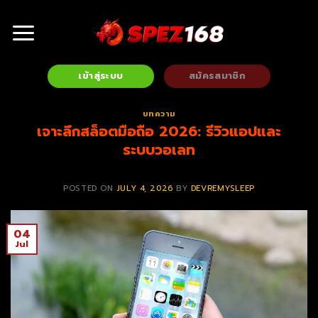
Skip
to
content
เข้าสู่ระบบ
สมัครสมาชิก
บทความ
เจาะลึกสล็อตมือถือ 2026: รีวิวแอปและ
ระบบวอเลท
POSTED ON
JULY 4, 2026
BY
DEVREMYSLEEP
04
Jul