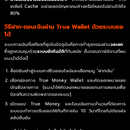
เคลียร์ Cache จะช่วยลดปัญหาเกมค้างหรือโหลดไม่ผ่านได้ถึง
80%
วิธีฝาก-ถอนเงินผ่าน True Wallet ด้วยระบบออ
โต้
ระบบการเงินที่เสถียรที่สุดในปัจจุบันคือการทำธุรกรรมผ่าน
วอเลท
ซึ่งถูกควบคุมด้วย
ระบบอัตโนมัติ
ที่ทันสมัย ขั้นตอนการใช้งานที่ผม
แนะนำมีดังนี้:
ล็อกอินเข้าสู่ระบบคาสิโนออนไลน์และเลือกเมนู “ฝากเงิน”
เลือกช่องทาง True Money Wallet และคัดลอกหมายเลข
บัญชีปลายทาง (แนะนำให้คัดลอกหมายเลขแทนการสแกนเพื่อ
ป้องกันความผิดพลาดของระบบ)
เปิดแอป True Money และโอนเงินตามจำนวนที่ต้องการ
ระบบจะทำการปรับยอดให้ทันทีภายใน 10 วินาทีโดยไม่ต้องส่ง
สลิปยืนยัน