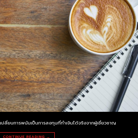
ปลี่ยนการพนันเป็นการลงทุนที่ทำเงินได้จริงจากผู้เชี่ยวชาญ
CONTINUE READING
→