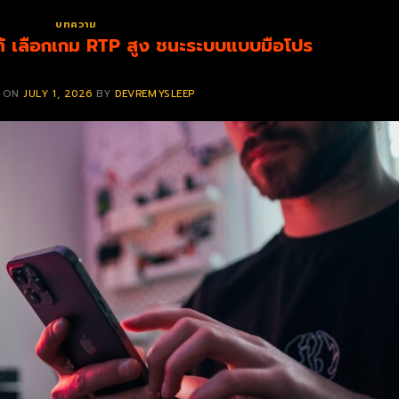
บทความ
้ เลือกเกม RTP สูง ชนะระบบแบบมือโปร
D ON
JULY 1, 2026
BY
DEVREMYSLEEP