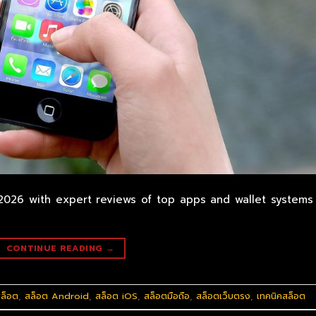
 2026 with expert reviews of top apps and wallet systems 
CONTINUE READING
→
สล็อต
,
สล็อต Android
,
สล็อต iOS
,
สล็อตมือถือ
,
สล็อตเว็บตรง
,
เทคนิคสล็อต