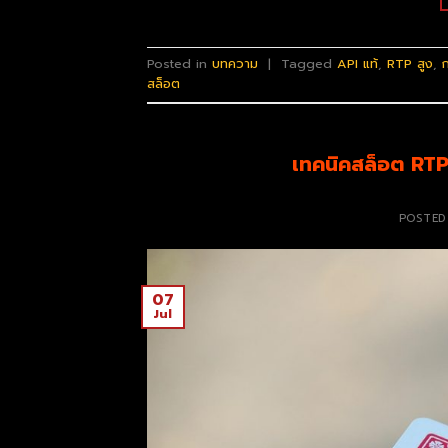
Posted in
บทความ
|
Tagged
API แท้
,
RTP สูง
,
ก
สล็อต
เทคนิคสล็อต RTP
POSTE
07
Jul