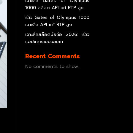
เจาะลึก Gates of Olympus
1000 สล็อต API แท้ RTP สูง
รีวิว Gates of Olympus 1000
เจาะลึก API แท้ RTP สูง
เจาะลึกสล็อตมือถือ 2026: รีวิว
แอปและระบบวอเลท
Recent Comments
No comments to show.