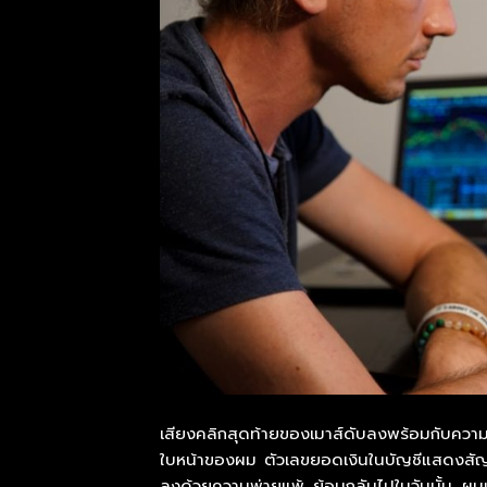
เสียงคลิกสุดท้ายของเมาส์ดับลงพร้อมกับค
ใบหน้าของผม ตัวเลขยอดเงินในบัญชีแสดงสัญลั
ลงด้วยความพ่ายแพ้ ย้อนกลับไปในวันนั้น ผมเชื่อ