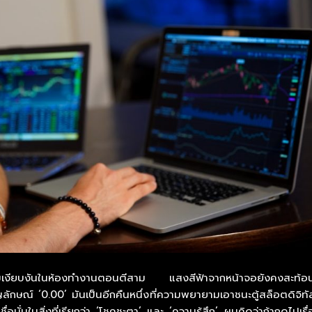
วามเงียบงันในห้องทำงานตอนตีสาม แสงสีฟ้าจากหน้าจอยังคงสะท้
กษณ์ ‘0.00’ มันเป็นอีกคืนหนึ่งที่ความพยายามเอาชนะตู้สล็อตดิจิท
มั่นในสิ่งที่เรียกว่า ‘โชคชะตา’ และ ‘ความรู้สึก’ ผมคิดว่าถ้ากดไปเรื