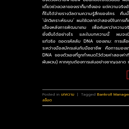
เดี๋ยวช่วงเวลาของเราก็มาถึงเอง แต่ความจริงอั
ก็ไม่ได้จ่ายรางวัลตามความรู้สึกของใคร คืนน
‘นักวิเคราะห์ระบบ’ ผมใช้เวลากว่าสองปีในการเก
เบื้องหลังการพัฒนาเกม เพื่อค้นหาว่าความจ
ยั่งยืนได้อย่างไร และในบทความนี้ ผมจะเปิดเ
แท้จริง ถอดรหัสลับ DNA ของเกม: การเลือ
ระหว่างมือสมัครเล่นกับมืออาชีพ คือการมอง
DNA ของตัวเองที่ถูกกำหนดไว้ด้วยค่าสองค่าท
ผันผวน) หากคุณต้องการเล่นอย่างชาญฉลาด กฎข
Posted in
บทความ
|
Tagged
Bankroll Manage
สล็อต