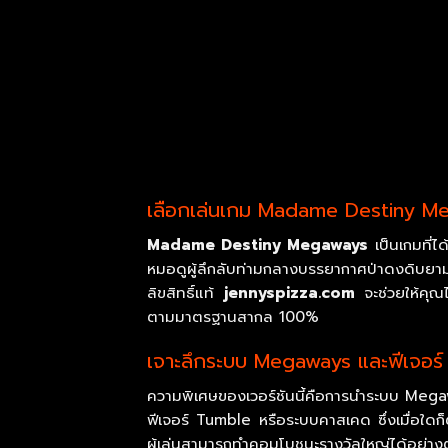
เลือกเล่นเกม Madame Destiny M
Madame Destiny Megaways
เป็นเกมที่ไ
หมอดูผู้ลึกลับท่ามกลางบรรยากาศป่าดงดิบยาม
ลิขสิทธิ์แท้
jennyspizza.com
จะช่วยให้คุณ
ตามมาตรฐานสากล 100%
เจาะลึกระบบ Megaways และฟีเจอร์ T
ความพิเศษของเวอร์ชันนี้คือการนำระบบ Megaway
ฟีเจอร์ Tumble หรือระบบคาสเคด ซึ่งเมื่อใดก็
ผู้เล่นสามารถทำคอมโบชนะรางวัลใหญ่ได้อย่างต