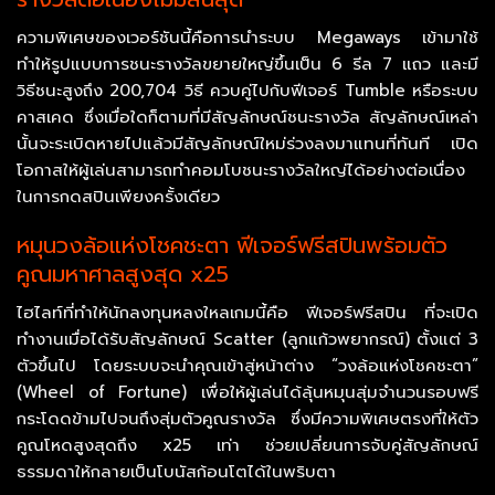
ความพิเศษของเวอร์ชันนี้คือการนำระบบ Megaways เข้ามาใช้
ทำให้รูปแบบการชนะรางวัลขยายใหญ่ขึ้นเป็น 6 รีล 7 แถว และมี
วิธีชนะสูงถึง 200,704 วิธี ควบคู่ไปกับฟีเจอร์ Tumble หรือระบบ
คาสเคด ซึ่งเมื่อใดก็ตามที่มีสัญลักษณ์ชนะรางวัล สัญลักษณ์เหล่า
นั้นจะระเบิดหายไปแล้วมีสัญลักษณ์ใหม่ร่วงลงมาแทนที่ทันที เปิด
โอกาสให้ผู้เล่นสามารถทำคอมโบชนะรางวัลใหญ่ได้อย่างต่อเนื่อง
ในการกดสปินเพียงครั้งเดียว
หมุนวงล้อแห่งโชคชะตา ฟีเจอร์ฟรีสปินพร้อมตัว
คูณมหาศาลสูงสุด x25
ไฮไลท์ที่ทำให้นักลงทุนหลงใหลเกมนี้คือ ฟีเจอร์ฟรีสปิน ที่จะเปิด
ทำงานเมื่อได้รับสัญลักษณ์ Scatter (ลูกแก้วพยากรณ์) ตั้งแต่ 3
ตัวขึ้นไป โดยระบบจะนำคุณเข้าสู่หน้าต่าง “วงล้อแห่งโชคชะตา”
(Wheel of Fortune) เพื่อให้ผู้เล่นได้ลุ้นหมุนสุ่มจำนวนรอบฟรี
กระโดดข้ามไปจนถึงสุ่มตัวคูณรางวัล ซึ่งมีความพิเศษตรงที่ให้ตัว
คูณโหดสูงสุดถึง x25 เท่า ช่วยเปลี่ยนการจับคู่สัญลักษณ์
ธรรมดาให้กลายเป็นโบนัสก้อนโตได้ในพริบตา