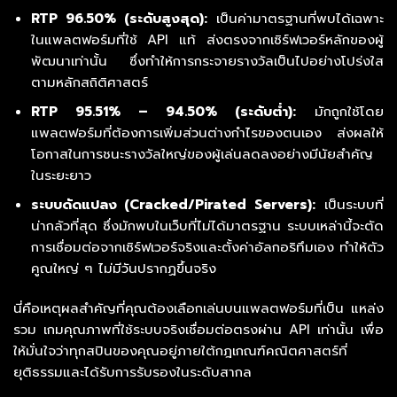
RTP 96.50% (ระดับสูงสุด):
เป็นค่ามาตรฐานที่พบได้เฉพาะ
ในแพลตฟอร์มที่ใช้ API แท้ ส่งตรงจากเซิร์ฟเวอร์หลักของผู้
พัฒนาเท่านั้น ซึ่งทำให้การกระจายรางวัลเป็นไปอย่างโปร่งใส
ตามหลักสถิติศาสตร์
RTP 95.51% – 94.50% (ระดับต่ำ):
มักถูกใช้โดย
แพลตฟอร์มที่ต้องการเพิ่มส่วนต่างกำไรของตนเอง ส่งผลให้
โอกาสในการชนะรางวัลใหญ่ของผู้เล่นลดลงอย่างมีนัยสำคัญ
ในระยะยาว
ระบบดัดแปลง (Cracked/Pirated Servers):
เป็นระบบที่
น่ากลัวที่สุด ซึ่งมักพบในเว็บที่ไม่ได้มาตรฐาน ระบบเหล่านี้จะตัด
การเชื่อมต่อจากเซิร์ฟเวอร์จริงและตั้งค่าอัลกอริทึมเอง ทำให้ตัว
คูณใหญ่ ๆ ไม่มีวันปรากฏขึ้นจริง
นี่คือเหตุผลสำคัญที่คุณต้องเลือกเล่นบนแพลตฟอร์มที่เป็น แหล่ง
รวม เกมคุณภาพที่ใช้ระบบจริงเชื่อมต่อตรงผ่าน API เท่านั้น เพื่อ
ให้มั่นใจว่าทุกสปินของคุณอยู่ภายใต้กฎเกณฑ์คณิตศาสตร์ที่
ยุติธรรมและได้รับการรับรองในระดับสากล