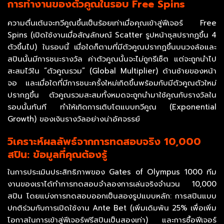
การทำงานของตัวคูณในรอบ Free Spins
ความตื่นเต้นจะทวีคูณขึ้นเป็นร้อยเท่าเมื่อคุณเข้าสู่ฟีเจอร์ Free
Spins (เปิดใช้งานเมื่อสัญลักษณ์ Scatter รูปหน้าซุสปรากฏขึ้น 4
ตัวขึ้นไป) ในรอบนี้ เมื่อใดก็ตามที่มีตัวคูณปรากฏขึ้นบนวงล้อและ
สปินนั้นมีการชนะรางวัล ค่าตัวคูณนั้นจะไม่ถูกรีเซ็ต แต่จะถูกนำไป
สะสมไว้ใน “ตัวคูณรวม” (Global Multiplier) ด้านซ้ายของหน้า
จอ และเมื่อใดที่มีการชนะครั้งใหม่เกิดขึ้นพร้อมกับมีตัวคูณตัวใหม่
ปรากฏขึ้น ตัวคูณรวมสะสมทั้งหมดจะถูกนำมาใช้คูณกับรางวัลใน
รอบนั้นทันที ทำให้เกิดการเติบโตแบบทวีคูณ (Exponential
Growth) ของเงินรางวัลอย่างน่าอัศจรรย์
วิเคราะห์ผลลัพธ์จากการทดสอบจริง 10,000
สปิน: ข้อมูลที่คุณต้องรู้
ในการประเมินประสิทธิภาพของ Gates of Olympus 1000 ทีม
งานของเราได้ทำการทดสอบจำลองการเล่นจริงจำนวน 10,000
สปิน โดยแบ่งการทดสอบออกเป็นสองรูปแบบหลัก: การสปินแบบ
ปกติร่วมกับการเปิดใช้งาน Ante Bet (เพิ่มเดิมพัน 25% เพื่อเพิ่ม
โอกาสในการเข้าสู่ฟีเจอร์ฟรีสปินเป็นสองเท่า) และการซื้อฟีเจอร์