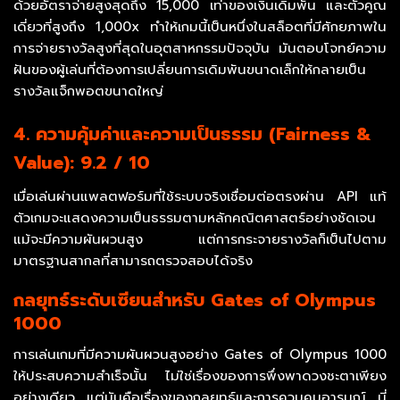
ด้วยอัตราจ่ายสูงสุดถึง 15,000 เท่าของเงินเดิมพัน และตัวคูณ
เดี่ยวที่สูงถึง 1,000x ทำให้เกมนี้เป็นหนึ่งในสล็อตที่มีศักยภาพใน
การจ่ายรางวัลสูงที่สุดในอุตสาหกรรมปัจจุบัน มันตอบโจทย์ความ
ฝันของผู้เล่นที่ต้องการเปลี่ยนการเดิมพันขนาดเล็กให้กลายเป็น
รางวัลแจ็กพอตขนาดใหญ่
4. ความคุ้มค่าและความเป็นธรรม (Fairness &
Value): 9.2 / 10
เมื่อเล่นผ่านแพลตฟอร์มที่ใช้ระบบจริงเชื่อมต่อตรงผ่าน API แท้
ตัวเกมจะแสดงความเป็นธรรมตามหลักคณิตศาสตร์อย่างชัดเจน
แม้จะมีความผันผวนสูง แต่การกระจายรางวัลก็เป็นไปตาม
มาตรฐานสากลที่สามารถตรวจสอบได้จริง
กลยุทธ์ระดับเซียนสำหรับ Gates of Olympus
1000
การเล่นเกมที่มีความผันผวนสูงอย่าง Gates of Olympus 1000
ให้ประสบความสำเร็จนั้น ไม่ใช่เรื่องของการพึ่งพาดวงชะตาเพียง
อย่างเดียว แต่มันคือเรื่องของกลยุทธ์และการควบคุมอารมณ์ นี่