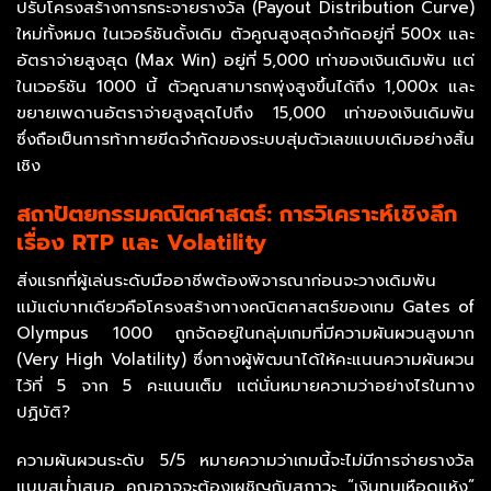
ปรับโครงสร้างการกระจายรางวัล (Payout Distribution Curve)
ใหม่ทั้งหมด ในเวอร์ชันดั้งเดิม ตัวคูณสูงสุดจำกัดอยู่ที่ 500x และ
อัตราจ่ายสูงสุด (Max Win) อยู่ที่ 5,000 เท่าของเงินเดิมพัน แต่
ในเวอร์ชัน 1000 นี้ ตัวคูณสามารถพุ่งสูงขึ้นได้ถึง 1,000x และ
ขยายเพดานอัตราจ่ายสูงสุดไปถึง 15,000 เท่าของเงินเดิมพัน
ซึ่งถือเป็นการท้าทายขีดจำกัดของระบบสุ่มตัวเลขแบบเดิมอย่างสิ้น
เชิง
สถาปัตยกรรมคณิตศาสตร์: การวิเคราะห์เชิงลึก
เรื่อง RTP และ Volatility
สิ่งแรกที่ผู้เล่นระดับมืออาชีพต้องพิจารณาก่อนจะวางเดิมพัน
แม้แต่บาทเดียวคือโครงสร้างทางคณิตศาสตร์ของเกม Gates of
Olympus 1000 ถูกจัดอยู่ในกลุ่มเกมที่มีความผันผวนสูงมาก
(Very High Volatility) ซึ่งทางผู้พัฒนาได้ให้คะแนนความผันผวน
ไว้ที่ 5 จาก 5 คะแนนเต็ม แต่นั่นหมายความว่าอย่างไรในทาง
ปฏิบัติ?
ความผันผวนระดับ 5/5 หมายความว่าเกมนี้จะไม่มีการจ่ายรางวัล
แบบสม่ำเสมอ คุณอาจจะต้องเผชิญกับสภาวะ “เงินทุนเหือดแห้ง”