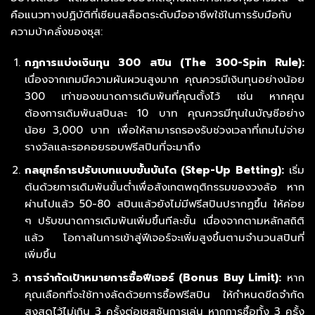
คือแนวทางปฏิบัติที่เซียนสล็อตระดับมืออาชีพใช้ในการรับมือกับ
ความบ้าคลั่งของซุส:
กฎการแบ่งเงินทุน 300 สปิน (The 300-Spin Rule):
เนื่องจากเกมมีความผันผวนสูงมาก คุณควรมีเงินทุนอย่างน้อย
300 เท่าของขนาดการเดิมพันที่คุณตั้งไว้ เช่น หากคุณ
ต้องการเดิมพันสปินละ 10 บาท คุณควรมีทุนในบัญชีอย่าง
น้อย 3,000 บาท เพื่อให้สามารถรองรับช่วงเวลาที่เกมไม่จ่าย
รางวัลและรอคอยรอบฟรีสปินที่จะมาถึง
กลยุทธ์การปรับเบทแบบขั้นบันได (Step-Up Betting):
เริ่ม
ต้นด้วยการเดิมพันขั้นต่ำเพื่อสังเกตพฤติกรรมของวงล้อ หาก
ผ่านไปแล้ว 50-80 สปินแล้วยังไม่มีฟรีสปินปรากฏขึ้น ให้ค่อย
ๆ ปรับขนาดการเดิมพันเพิ่มขึ้นทีละขั้น เนื่องจากตามหลักสถิติ
แล้ว โอกาสในการเข้าสู่ฟีเจอร์จะเพิ่มสูงขึ้นตามจำนวนสปินที่
เพิ่มขึ้น
การจำกัดเป้าหมายการซื้อฟีเจอร์ (Bonus Buy Limit):
หาก
คุณเลือกที่จะใช้ทางลัดด้วยการซื้อฟรีสปิน ให้กำหนดขีดจำกัด
สูงสุดไว้ไม่เกิน 3 ครั้งต่อเซสชันการเล่น หากการซื้อทั้ง 3 ครั้ง