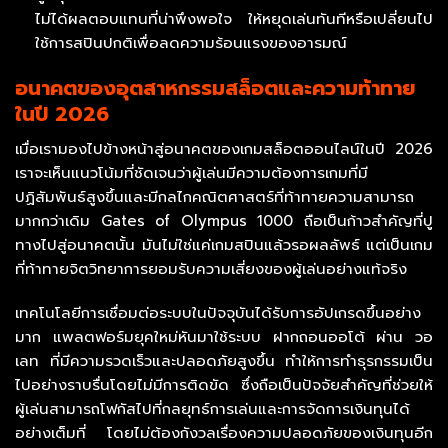
ไม่ได้ผลตอบแทนที่น่าพึงพอใจ ให้หยุดเล่นทันทีหรือเปลี่ยนไป
ใช้การสปินปกติเพื่อลดความร้อนแรงของอารมณ์
อนาคตของอุตสาหกรรมสล็อตและความท้าทาย
ในปี 2026
เมื่อเรามองไปข้างหน้าสู่อนาคตของเกมสล็อตออนไลน์ในปี 2026
เราจะเห็นแนวโน้มที่ชัดเจนว่าผู้เล่นมีความต้องการเกมที่มี
ปฏิสัมพันธ์สูงขึ้นและมีกลไกคณิตศาสตร์ที่ท้าทายความสามารถ
มากกว่าเดิม Gates of Olympus 1000 ถือเป็นก้าวสำคัญที่ปู
ทางไปสู่อนาคตนั้น มันไม่ใช่แค่เกมสปินแล้วรอผลลัพธ์ แต่เป็นเกม
ที่ท้าทายจิตวิทยาการยอมรับความเสี่ยงของผู้เล่นอย่างแท้จริง
เทคโนโลยีการเชื่อมต่อระบบในปัจจุบันได้รับการอัปเกรดขึ้นอย่าง
มาก แพลตฟอร์มยุคใหม่หันมาใช้ระบบ ฝากถอนออโต้ ผ่าน วอ
เลท ที่มีความรวดเร็วและปลอดภัยสูงขึ้น ทำให้การทำธุรกรรมเป็น
ไปอย่างราบรื่นโดยไม่มีการติดขัด ซึ่งถือเป็นปัจจัยสำคัญที่ช่วยให้
ผู้เล่นสามารถโฟกัสไปที่กลยุทธ์การเล่นและการจัดการเงินทุนได้
อย่างเต็มที่ โดยไม่ต้องกังวลเรื่องความปลอดภัยของเงินทุนอีก