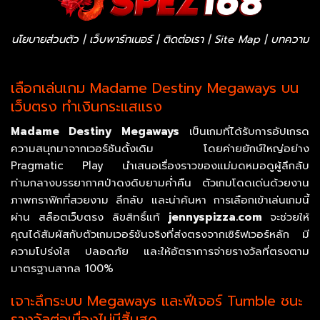
นโยบายส่วนตัว
|
เว็บพาร์ทเนอร์
|
ติดต่อเรา
|
Site Map
|
บทความ
เลือกเล่นเกม Madame Destiny Megaways บน
เว็บตรง ทำเงินกระแสแรง
Madame Destiny Megaways
เป็นเกมที่ได้รับการอัปเกรด
ความสนุกมาจากเวอร์ชันดั้งเดิม โดยค่ายยักษ์ใหญ่อย่าง
Pragmatic Play นำเสนอเรื่องราวของแม่มดหมอดูผู้ลึกลับ
ท่ามกลางบรรยากาศป่าดงดิบยามค่ำคืน ตัวเกมโดดเด่นด้วยงาน
ภาพกราฟิกที่สวยงาม ลึกลับ และน่าค้นหา การเลือกเข้าเล่นเกมนี้
ผ่าน สล็อตเว็บตรง ลิขสิทธิ์แท้
jennyspizza.com
จะช่วยให้
คุณได้สัมผัสกับตัวเกมเวอร์ชันจริงที่ส่งตรงจากเซิร์ฟเวอร์หลัก มี
ความโปร่งใส ปลอดภัย และให้อัตราการจ่ายรางวัลที่ตรงตาม
มาตรฐานสากล 100%
เจาะลึกระบบ Megaways และฟีเจอร์ Tumble ชนะ
รางวัลต่อเนื่องไม่มีสิ้นสุด