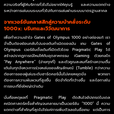
ความจริงที่ผู้ให้บริการทั่วไปไม่อยากให้คุณรู้ และความแตกต่าง
ระหว่างการเล่นบนระบบทั่วไปกับการเล่นผ่านระบบมาตรฐานสากล
จากเวอร์ชันคลาสสิกสู่ความบ้าคลั่งระดับ
1000x: บริบทและวิวัฒนาการ
เพื่อทำความเข้าใจ Gates of Olympus 1000 อย่างถ่องแท้ เรา
จำเป็นต้องย้อนกลับไปมองต้นกำเนิดของมัน เกม Gates of
Olympus เวอร์ชันดั้งเดิมที่เปิดตัวโดย Pragmatic Play ได้
สร้างปรากฏการณ์ใหม่ให้กับอุตสาหกรรม iGaming ด้วยกลไก
“Pay Anywhere” (จ่ายทุกที่) และตัวคูณสะสมที่สร้างความตื่น
เต้นในทุกจังหวะการร่วงหล่นของสัญลักษณ์ (Tumble) ทว่าความ
ต้องการของผู้เล่นระดับฮาร์ดคอร์นั้นไม่เคยหยุดนิ่ง พวกเขา
ต้องการความผันผวนที่สูงขึ้น ขีดจำกัดที่กว้างขึ้น และโอกาสใน
การชนะที่ยิ่งใหญ่กว่าเดิม
นั่นคือเหตุผลที่ Pragmatic Play ตัดสินใจอัปเกรดโมเดล
คณิตศาสตร์ครั้งสำคัญจนกลายมาเป็นเวอร์ชัน “1000” นี้ ความ
แตกต่างที่สำคัญที่สุดไม่ใช่แค่การเพิ่มตัวเลขในชื่อเกม แต่เป็นการ