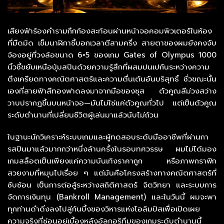
เสียงฟ้าร้องคำรามกึกก้องสะท้อนผ่านหน้าจอคอมพิวเตอร์ในห้อง
ที่มืดมิด เข็มนาฬิกาชี้บอกเวลาตีสามครึ่ง สายตาของผมยังคงจับ
จ้องอยู่ที่วงล้อขนาด 6×5 ของเกม Gates of Olympus 1000
นิ้วชี้ขยับเหนือปุ่มสปินด้วยความรู้สึกที่ผสมปนเปกันระหว่างความ
ตึงเครียดทางคณิตศาสตร์และความตื่นเต้นอันบริสุทธิ์ ชั่วขณะนั้น
เองที่สายฟ้าสีทองฟาดลงมาจากมือของซุส ตัวคูณสีม่วงสว่าง
วาบปรากฏขึ้นบนหน้าจอ—มันไม่ใช่แค่ตัวคูณทั่วไป แต่เป็นตัวคูณ
ระดับตำนานที่เปลี่ยนชีวิตผู้เล่นมาแล้วนับไม่ถ้วน
ในฐานะนักวิเคราะห์ระบบเกมและผู้ทดสอบระดับมืออาชีพที่ผ่านกา
รสปินมาแล้วมากกว่าหนึ่งล้านครั้งในรอบทศวรรษ ผมไม่ได้มอง
เกมสล็อตเป็นเพียงแค่ความบันเทิงราคาถูก หรือภาพกราฟิก
สวยงามที่หมุนไปเรื่อย ๆ แต่มันคือโครงสร้างทางคณิตศาสตร์ที่
ซับซ้อน เป็นการต่อสู้ระหว่างสถิติศาสตร์ จิตวิทยา และระบบการ
จัดการเงินทุน (Bankroll Management) และในวันนี้ ผมจะพา
ทุกท่านดำดิ่งลงไปสู่ก้นบึ้งของวิหารแห่งโอลิมปัสเพื่อเปิดเผย
ความจริงที่ซ่อนอยู่เบื้องหลังอัลกอริทึมของเกมระดับตำนานนี้