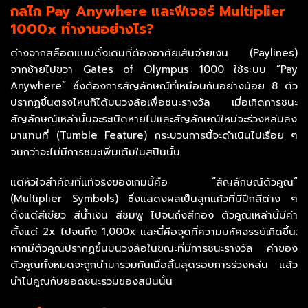
กลไก Pay Anywhere และฟีเจอร์ Multiplier
1000x ทำงานอย่างไร?
ต่างจากสล็อตแบบดั้งเดิมที่ต้องอาศัยเส้นจ่ายเงิน (Paylines)
จากซ้ายไปขวา Gates of Olympus 1000 ใช้ระบบ “Pay
Anywhere” ซึ่งต้องการสัญลักษณ์ที่เหมือนกันอย่างน้อย 8 ตัว
ปรากฏขึ้นตรงไหนก็ได้บนวงล้อเพื่อชนะรางวัล เมื่อเกิดการชนะ
สัญลักษณ์เหล่านั้นจะระเบิดหายไปและสัญลักษณ์ใหม่จะร่วงหล่นลง
มาแทนที่ (Tumble Feature) กระบวนการนี้จะดำเนินไปเรื่อย ๆ
จนกว่าจะไม่มีการชนะเพิ่มเติมในสปินนั้น
แต่หัวใจสำคัญที่แท้จริงของเกมนี้คือ “สัญลักษณ์ตัวคูณ”
(Multiplier Symbols) ซึ่งแสดงผลเป็นลูกแก้วที่มีปีกสีต่าง ๆ
ตั้งแต่สีเขียว สีน้ำเงิน สีชมพู ไปจนถึงสีทอง ตัวคูณเหล่านี้มีค่า
ตั้งแต่ 2x ไปจนถึง 1,000x และนี่คือจุดที่ความมหัศจรรย์เกิดขึ้น:
หากมีตัวคูณปรากฏขึ้นบนวงล้อในขณะที่มีการชนะรางวัล ค่าของ
ตัวคูณทั้งหมดจะถูกนำมารวมกันเมื่อสิ้นสุดรอบการร่วงหล่น แล้ว
นำไปคูณกับยอดชนะรวมของสปินนั้น