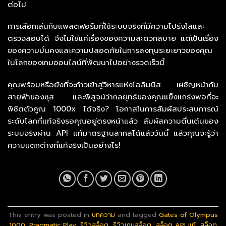
ต่อไป
การเลือกเล่นกับแพลตฟอร์มที่ใช้ระบบจริงที่มีความโปร่งใสและ
ตรวจสอบได้ จึงไม่ใช่แค่เรื่องของความสะดวกสบาย แต่เป็นเรื่อง
ของความมั่นคงและความปลอดภัยในการลงทุนระยะยาวของคุณ
ในโลกของเกมออนไลน์ที่พัฒนาไปอย่างรวดเร็วนี้
คุณพร้อมหรือยังที่จะก้าวเข้าสู่วิหารแห่งโอลิมปัส เผชิญหน้ากับ
สายฟ้าของซุส และพิสูจน์ว่ากลยุทธ์ของคุณแข็งแกร่งพอที่จะ
พิชิตตัวคูณ 1000x ได้จริง? โอกาสในการสัมผัสประสบการณ์
ระดับโลกที่แท้จริงรอคุณอยู่ตรงหน้าแล้ว สัมผัสความตื่นเต้นของ
ระบบจริงผ่าน API แท้มาตรฐานสากลได้แล้ววันนี้ แล้วคุณจะรู้ว่า
ความแตกต่างที่แท้จริงเป็นอย่างไร!
This entry was posted in
บทความ
and tagged
Gates of Olympus
1000
,
Pragmatic Play
,
รีวิวสล็อต
,
รีวิวเกมสล็อต
,
สล็อต API แท้
,
สล็อต