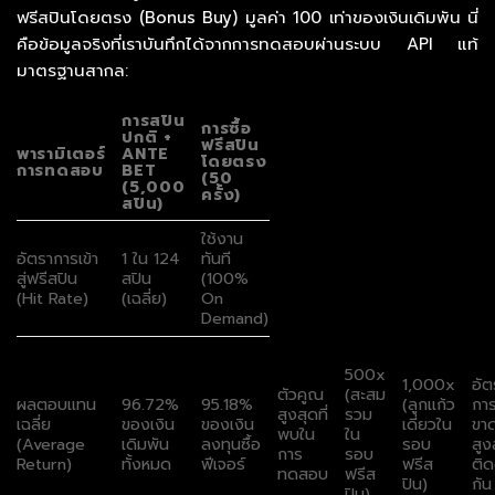
ฟรีสปินโดยตรง (Bonus Buy) มูลค่า 100 เท่าของเงินเดิมพัน นี่
คือข้อมูลจริงที่เราบันทึกได้จากการทดสอบผ่านระบบ API แท้
มาตรฐานสากล:
การสปิน
การซื้อ
ปกติ +
ฟรีสปิน
พารามิเตอร์
ANTE
โดยตรง
การทดสอบ
BET
(50
(5,000
ครั้ง)
สปิน)
ใช้งาน
อัตราการเข้า
1 ใน 124
ทันที
สู่ฟรีสปิน
สปิน
(100%
(Hit Rate)
(เฉลี่ย)
On
Demand)
500x
1,000x
อัต
ตัวคูณ
(สะสม
ผลตอบแทน
96.72%
95.18%
(ลูกแก้ว
กา
สูงสุดที่
รวม
เฉลี่ย
ของเงิน
ของเงิน
เดี่ยวใน
ขา
พบใน
ใน
(Average
เดิมพัน
ลงทุนซื้อ
รอบ
สูง
การ
รอบ
Return)
ทั้งหมด
ฟีเจอร์
ฟรีส
ติด
ทดสอบ
ฟรีส
ปิน)
กัน
ปิน)