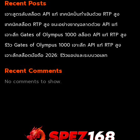
Recent Posts
เจาะสูตรลับสล็อต API แท้ เทคนิคปั่นทำเงินด้วย RTP สูง
เทคนิคสล็อต RTP สูง ชนะอย่างชาญฉลาดด้วย API แท้
เจาะลึก Gates of Olympus 1000 สล็อต API แท้ RTP สูง
รีวิว Gates of Olympus 1000 เจาะลึก API แท้ RTP สูง
เจาะลึกสล็อตมือถือ 2026: รีวิวแอปและระบบวอเลท
Recent Comments
No comments to show.