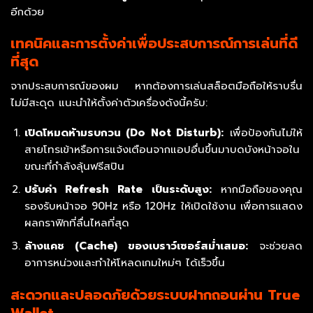
อีกด้วย
เทคนิคและการตั้งค่าเพื่อประสบการณ์การเล่นที่ดี
ที่สุด
จากประสบการณ์ของผม หากต้องการเล่นสล็อตมือถือให้ราบรื่น
ไม่มีสะดุด แนะนำให้ตั้งค่าตัวเครื่องดังนี้ครับ:
เปิดโหมดห้ามรบกวน (Do Not Disturb):
เพื่อป้องกันไม่ให้
สายโทรเข้าหรือการแจ้งเตือนจากแอปอื่นขึ้นมาบดบังหน้าจอใน
ขณะที่กำลังลุ้นฟรีสปิน
ปรับค่า Refresh Rate เป็นระดับสูง:
หากมือถือของคุณ
รองรับหน้าจอ 90Hz หรือ 120Hz ให้เปิดใช้งาน เพื่อการแสดง
ผลกราฟิกที่ลื่นไหลที่สุด
ล้างแคช (Cache) ของเบราว์เซอร์สม่ำเสมอ:
จะช่วยลด
อาการหน่วงและทำให้โหลดเกมใหม่ๆ ได้เร็วขึ้น
สะดวกและปลอดภัยด้วยระบบฝากถอนผ่าน True
Wallet