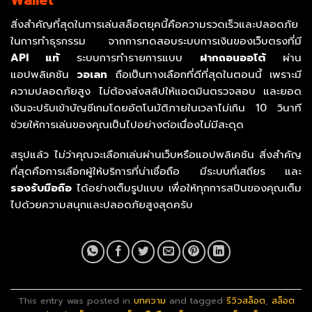
สิ่งสำคัญที่สุดในการเล่นสล็อตยุคนี้คือความรวดเร็วและปลอดภัย
ในการทำธุรกรรม จากการทดสอบระบบการเงินของเว็บตรงที่มี
API แท้
ระบบการทำรายการแบบ
ฝากถอนออโต้
ผ่าน
แอปพลิเคชัน
วอเลท
ถือเป็นทางเลือกที่ดีที่สุดในตอนนี้ เพราะมี
ความปลอดภัยสูง ไม่ต้องส่งสลิปให้แอดมินตรวจสอบ และยอด
เงินจะปรับเข้าบัญชีเกมโดยอัตโนมัติภายในเวลาไม่เกิน 10 วินาที
ช่วยให้การเล่นของคุณเป็นไปอย่างต่อเนื่องไม่มีสะดุด
สรุปแล้ว ไม่ว่าคุณจะเลือกเล่นผ่านเว็บหรือแอปพลิเคชัน สิ่งสำคัญ
ที่สุดคือการเลือกผู้ให้บริการที่น่าเชื่อถือ มีระบบที่เสถียร และ
รองรับมือถือ
ได้อย่างเต็มรูปแบบ เพื่อให้ทุกการสปินของคุณเต็ม
ไปด้วยความสนุกและปลอดภัยสูงสุดครับ
This entry was posted in
บทความ
and tagged
รีวิวสล็อต
,
สล็อต