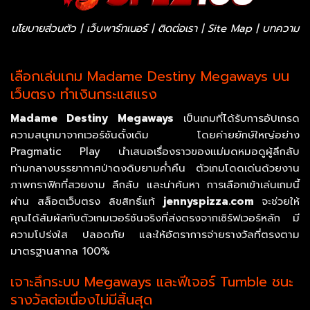
นโยบายส่วนตัว
|
เว็บพาร์ทเนอร์
|
ติดต่อเรา
|
Site Map
|
บทความ
เลือกเล่นเกม Madame Destiny Megaways บน
เว็บตรง ทำเงินกระแสแรง
Madame Destiny Megaways
เป็นเกมที่ได้รับการอัปเกรด
ความสนุกมาจากเวอร์ชันดั้งเดิม โดยค่ายยักษ์ใหญ่อย่าง
Pragmatic Play นำเสนอเรื่องราวของแม่มดหมอดูผู้ลึกลับ
ท่ามกลางบรรยากาศป่าดงดิบยามค่ำคืน ตัวเกมโดดเด่นด้วยงาน
ภาพกราฟิกที่สวยงาม ลึกลับ และน่าค้นหา การเลือกเข้าเล่นเกมนี้
ผ่าน สล็อตเว็บตรง ลิขสิทธิ์แท้
jennyspizza.com
จะช่วยให้
คุณได้สัมผัสกับตัวเกมเวอร์ชันจริงที่ส่งตรงจากเซิร์ฟเวอร์หลัก มี
ความโปร่งใส ปลอดภัย และให้อัตราการจ่ายรางวัลที่ตรงตาม
มาตรฐานสากล 100%
เจาะลึกระบบ Megaways และฟีเจอร์ Tumble ชนะ
รางวัลต่อเนื่องไม่มีสิ้นสุด